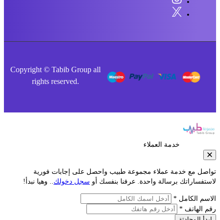
Copyright © Tabib Group all
rights reserved.
خدمة العملاء
صل مع خدمة عملاء مجموعة طبيب واحصل على إجابات فورية
فساراتك برسالة واحدة. عرفنا بنفسك أو
سجل دخولك
.. وهيا نبدأ!
م الكامل *
الهاتف *
أ المحادثة