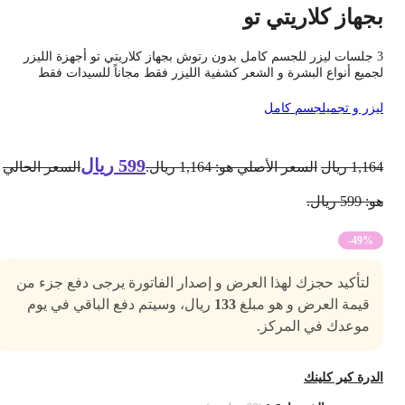
جهاز كلاريتي تو
3 جلسات ليزر للجسم كامل بدون رتوش بجهاز كلاريتي تو أجهزة الليزر
جميع أنواع البشرة و الشعر كشفية الليزر فقط مجاناً للسيدات فقط
يزر و تجميل
جسم كامل
599
ريال
1,16
ريال
السعر الأصلي هو: 1,164 ريال.
السعر الحالي
 599 ريال.
-49%
لتأكيد حجزك لهذا العرض و إصدار الفاتورة يرجى دفع جزء من
قيمة العرض و هو مبلغ
133
ريال، وسيتم دفع الباقي في يوم
موعدك في المركز.
لدرة كير كلينك