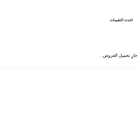
حدث التقيمات
 تحميل العروض...
حمل تطبیق مجموعة طبیب واستعرض أكثر من 9000
عرض من أكثر من 600 عیادة تجمیل