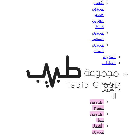
أفضل
عروض
حمام
مغربي
2026
عروض
المختبر
عروض
أسنان
المدونة
العيادات
الرئيسية
العروض
عروض
مساج
عروض
سبا
أفضل
عروض