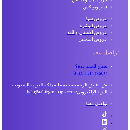
فيلر وبوتكس
عروض سبا
عروض البشرة
عروض الأسنان واللثة
عروض المختبر
تواصل معنا
تحتاج للمساعدة؟
(+966) 563232514
ش . فيض الرحمة - جدة - المملكة العربية السعودية
البريد الإلكتروني: help@tabibgroupapp.com
تواصل معنا