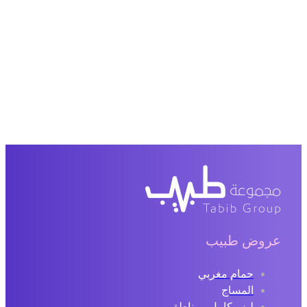
عروض طبيب
حمام مغربي
المساج
ليزر كامل ومناطق