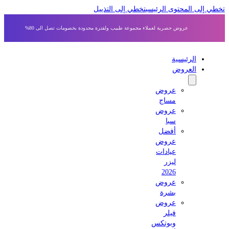
 إلى المحتوى الرئيسي
تخطي إلى التذييل
عروض حصرية لعملاء مجموعة طبيب ولفترة محدودة بخصومات تصل الى 80%
الرئيسية
العروض
عروض
مساج
عروض
سبا
أفضل
عروض
عيادات
ليزر
2026
عروض
بشرة
عروض
فيلر
وبوتكس