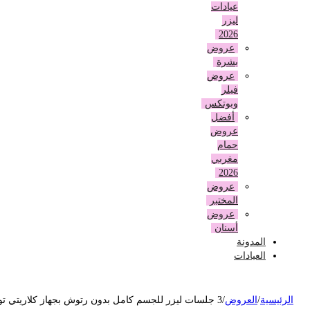
عيادات
ليزر
2026
عروض
بشرة
عروض
فيلر
وبوتكس
أفضل
عروض
حمام
مغربي
2026
عروض
المختبر
عروض
أسنان
المدونة
العيادات
لرئيسية
/
العروض
/
3 جلسات ليزر للجسم كامل بدون رتوش بجهاز كلاريتي تو