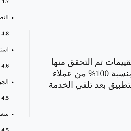
4.7
التط
4.8
استق
قييمات تم التحقق منها
4.6
بنسبة 100% من عملاء
الجو
تطبيق بعد تلقي الخدمة
4.5
سعر 
4.5