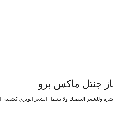
يزر لجميع أنواع البشرة وللشعر السميك ولا يشمل الشعر الوبري كشفية ا