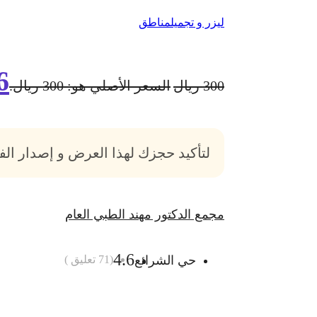
ليزر و تجميل
مناطق
6
300
ريال
السعر الأصلي هو: 300 ريال.
لتأكيد حجزك لهذا العرض و إصدار ال
مجمع الدكتور مهند الطبي العام
4.6
حي الشرائع
(
71
تعليق )
أضف الى السلة