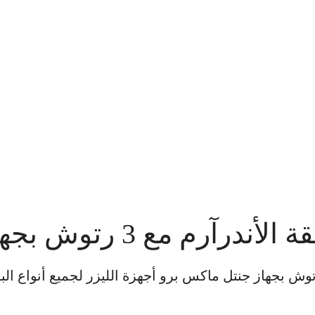
لسات ليزر لمنطقة الأندرآرم مع 3 رتوش بجهاز جنتل ماكس برو أجهزة الل