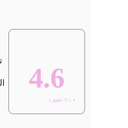
موقع العيادة
ت
4.6
ال
(
71
تعليق )