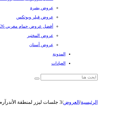
عروض بشرة
عروض فيلر وبوتكس
أفضل عروض حمام مغربي 2026
عروض المختبر
عروض أسنان
المدونة
العيادات
الرئيسية
/
العروض
/
3 جلسات ليزر لمنطقة الأندرآرم مع 3 رتوش بجهاز جنتل ماكس برو