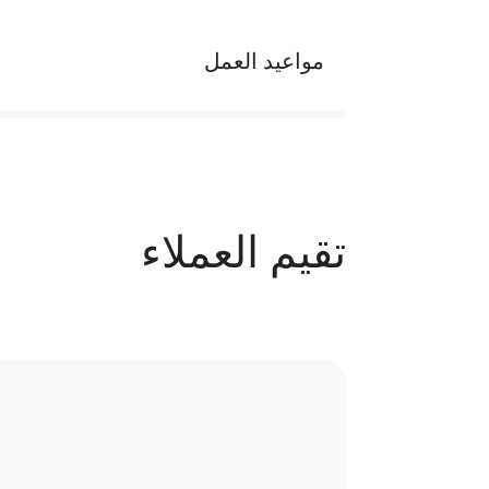
مواعيد العمل
اوقات الدوام
يوميا من الساعه ٩ ص الى ١٢ م ومن الساعة ٥ م الى ١٠ م
الجمعة اجازة
تقيم العملاء
عدد الحجوزات
71 حجز
سياسة الاستبدال و المرتجعات و تغير