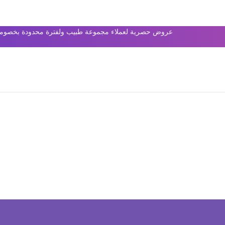
عروض حصرية لعملاء مجموعة طبيب ولفترة محدودة بخصومات 