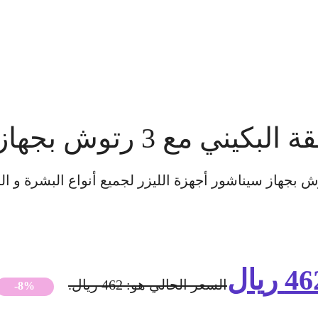
46
ريال
السعر الحالي هو: 462 ريال.
-8%