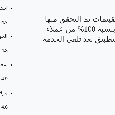
استق
قييمات تم التحقق منها
4.7
بنسبة 100% من عملاء
الجو
تطبيق بعد تلقي الخدمة
4.8
سعر 
4.9
موقع
4.6