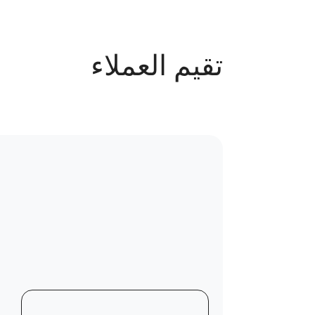
قسم البشرة : من 1م الى 9م
يوم الجمعه إجازة
تقيم العملاء
عدد الحجوزات
110 حجز
سياسة الاستبدال و المرتجعات و تغير
موقع العيادة