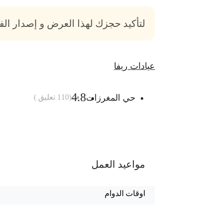
لتأكيد حجزك لهذا العرض و إصدار ال
عيادات ريفا
4.8
حي المغرزات
(
110
تعليق )
أضف الى السلة
مواعيد العمل
اوقات الدوام
قسم الليزر : من 10ص الى 9م