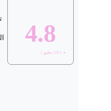
ت
4.8
ال
(
110
تعليق )