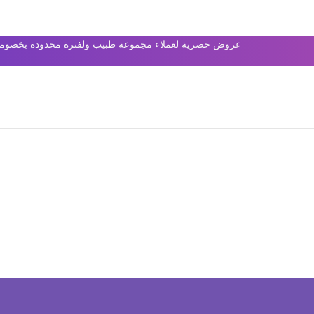
عروض حصرية لعملاء مجموعة طبيب ولفترة محدودة بخصومات 