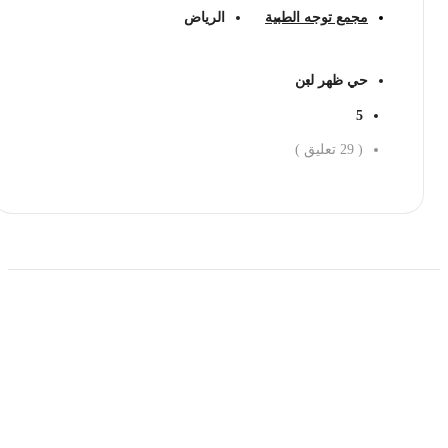
مجمع توجه الطبية
الرياض
حي ظهر لبن
5
(
29
تعليق )
احجز الان
حمل تطبیق مجموعة طبیب واستعرض أكثر من 9000
عرض من أكثر من 600 عیادة تجمیل