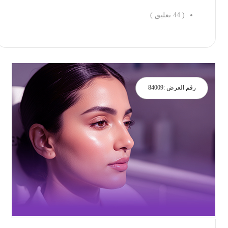
(
44
تعليق )
احجز الان
رقم العرض :
84009