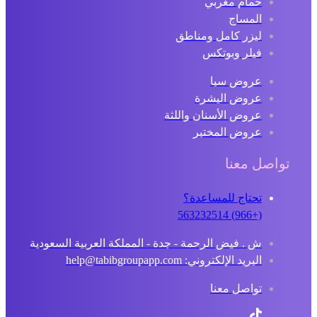
حمام مغربي
المساج
ليزر كامل ومناطق
فيلر وبوتكس
عروض سبا
عروض البشرة
عروض الأسنان واللثة
عروض المختبر
تواصل معنا
تحتاج للمساعدة؟
(+966) 563232514
ش . فيض الرحمة - جدة - المملكة العربية السعودية
البريد الإلكتروني: help@tabibgroupapp.com
تواصل معنا