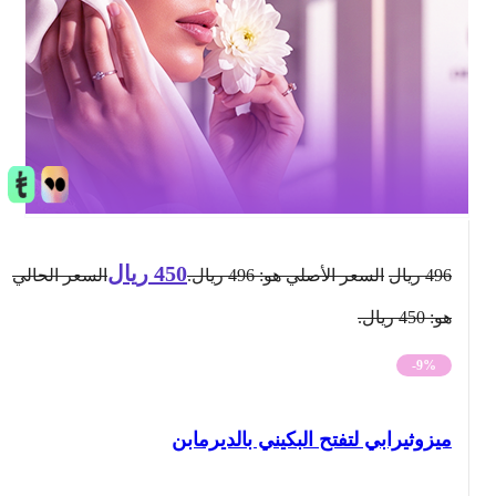
450
ريال
496
ريال
السعر الأصلي هو: 496 ريال.
السعر الحالي
هو: 450 ريال.
-9%
ميزوثيرابي لتفتح البكيني بالديرمابن