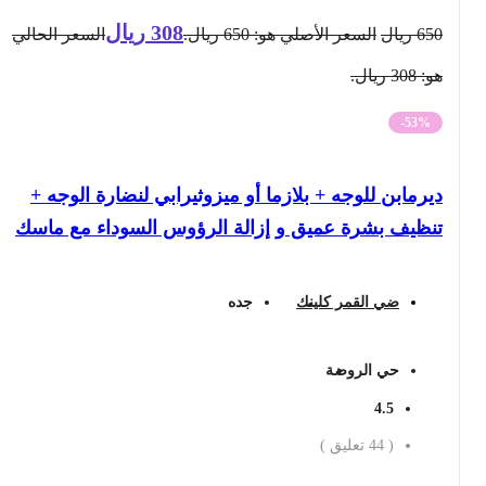
308
ريال
650
ريال
السعر الأصلي هو: 650 ريال.
السعر الحالي
هو: 308 ريال.
-53%
ديرمابن للوجه + بلازما أو ميزوثيرابي لنضارة الوجه +
تنظيف بشرة عميق و إزالة الرؤوس السوداء مع ماسك
ضي القمر كلينك
جده
حي الروضة
4.5
(
44
تعليق )
احجز الان