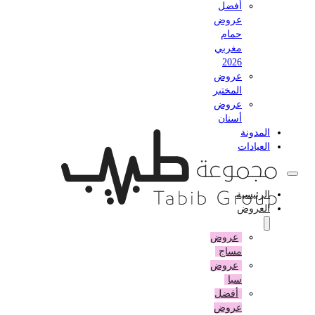
أفضل
عروض
حمام
مغربي
2026
عروض
المختبر
عروض
أسنان
المدونة
العيادات
الرئيسية
العروض
عروض
مساج
عروض
سبا
أفضل
عروض