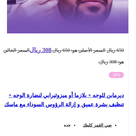
308
ريال
650
ريال
السعر الأصلي هو: 650 ريال.
السعر الحالي
هو: 308 ريال.
-53%
ديرمابن للوجه + بلازما أو ميزوثيرابي لنضارة الوجه +
تنظيف بشرة عميق و إزالة الرؤوس السوداء مع ماسك
ضي القمر كلينك
جده