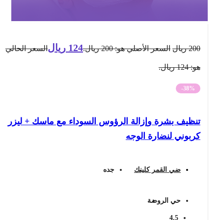
124
ريال
200
ريال
السعر الأصلي هو: 200 ريال.
السعر الحالي
هو: 124 ريال.
-38%
تنظيف بشرة وإزالة الرؤوس السوداء مع ماسك + ليزر
كربوني لنضارة الوجه
ضي القمر كلينك
جده
حي الروضة
4.5