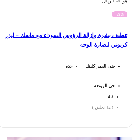
هو: 124 ريال.
-59%
تنظيف بشرة وإزالة الرؤوس السوداء مع ماسك + ليزر
كربوني لنضارة الوجه
ضي القمر كلينك
جده
حي الروضة
4.5
(
42
تعليق )
احجز الان