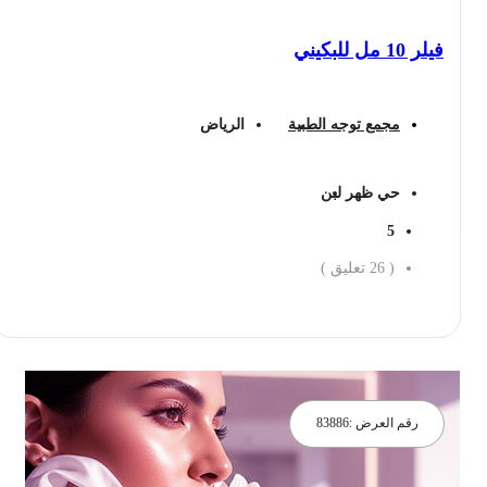
فيلر 10 مل للبكيني
مجمع توجه الطبية
الرياض
حي ظهر لبن
5
(
26
تعليق )
احجز الان
رقم العرض :
83886