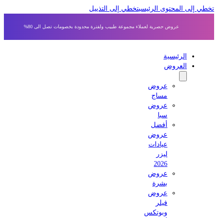
 إلى المحتوى الرئيسي
تخطي إلى التذييل
عروض حصرية لعملاء مجموعة طبيب ولفترة محدودة بخصومات تصل الى 80%
الرئيسية
العروض
عروض
مساج
عروض
سبا
أفضل
عروض
عيادات
ليزر
2026
عروض
بشرة
عروض
فيلر
وبوتكس