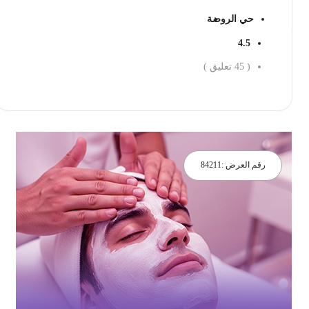
حي الروضة
4.5
(
45
تعليق )
احجز الان
رقم العرض :
84211