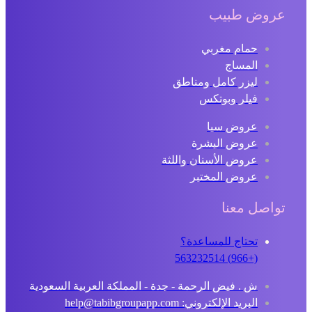
عروض طبيب
حمام مغربي
المساج
ليزر كامل ومناطق
فيلر وبوتكس
عروض سبا
عروض البشرة
عروض الأسنان واللثة
عروض المختبر
تواصل معنا
تحتاج للمساعدة؟
(+966) 563232514
ش . فيض الرحمة - جدة - المملكة العربية السعودية
البريد الإلكتروني: help@tabibgroupapp.com