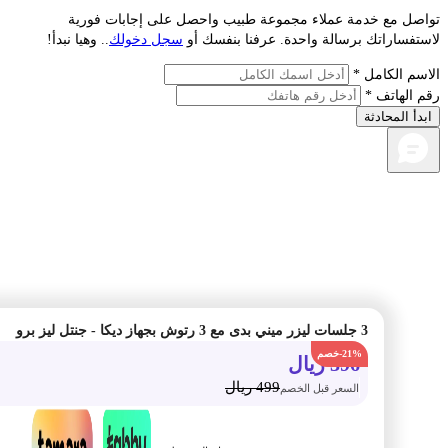
صل مع خدمة عملاء مجموعة طبيب واحصل على إجابات فورية
فساراتك برسالة واحدة. عرفنا بنفسك أو
سجل دخولك
.. وهيا نبدأ!
م الكامل *
الهاتف *
أ المحادثة
3 جلسات ليزر ميني بدى مع 3 رتوش بجهاز ديكا - جنتل ليز برو
-21%
396
ريال
499
ريال
السعر قبل الخصم