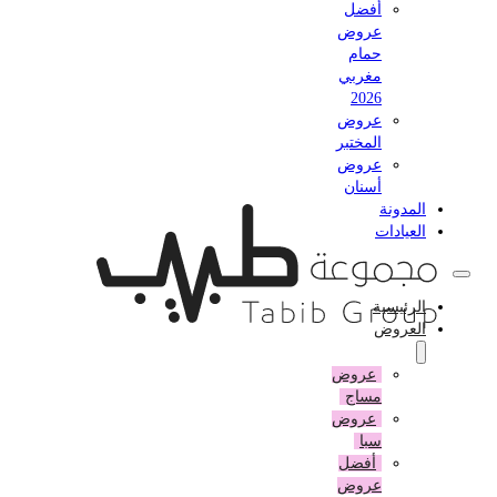
أفضل
عروض
حمام
مغربي
2026
عروض
المختبر
عروض
أسنان
المدونة
العيادات
الرئيسية
العروض
عروض
مساج
عروض
سبا
أفضل
عروض