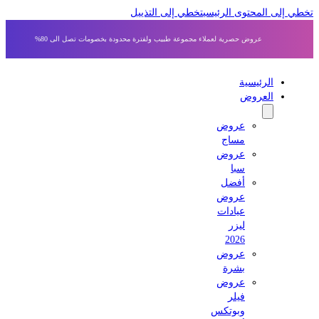
 إلى المحتوى الرئيسي
تخطي إلى التذييل
عروض حصرية لعملاء مجموعة طبيب ولفترة محدودة بخصومات تصل الى 80%
الرئيسية
العروض
عروض
مساج
عروض
سبا
أفضل
عروض
عيادات
ليزر
2026
عروض
بشرة
عروض
فيلر
وبوتكس