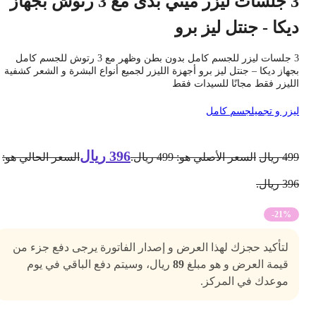
3 جلسات ليزر ميني بدى مع 3 رتوش بجهاز
يكا - جنتل ليز برو
3 جلسات ليزر للجسم كامل بدون بطن وظهر مع 3 رتوش للجسم كامل
جهاز ديكا – جنتل ليز برو أجهزة الليزر لجميع أنواع البشرة و الشعر كشفية
لليزر فقط مجانًا للسيدات فقط
يزر و تجميل
جسم كامل
396
ريال
49
ريال
السعر الأصلي هو: 499 ريال.
السعر الحالي هو:
3 ريال.
-21%
لتأكيد حجزك لهذا العرض و إصدار الفاتورة يرجى دفع جزء من
قيمة العرض و هو مبلغ
89
ريال، وسيتم دفع الباقي في يوم
موعدك في المركز.