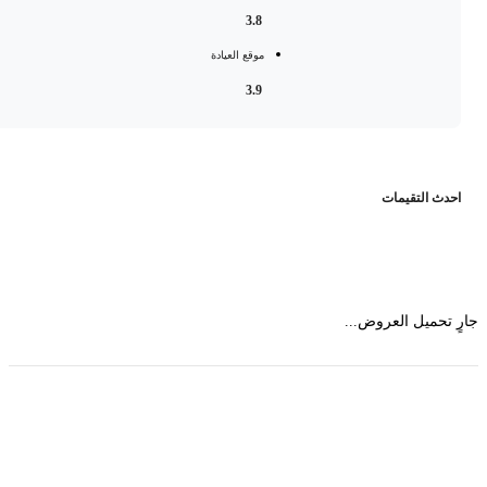
3.8
موقع العيادة
3.9
حدث التقيمات
 تحميل العروض...
حمل تطبیق مجموعة طبیب واستعرض أكثر من 9000