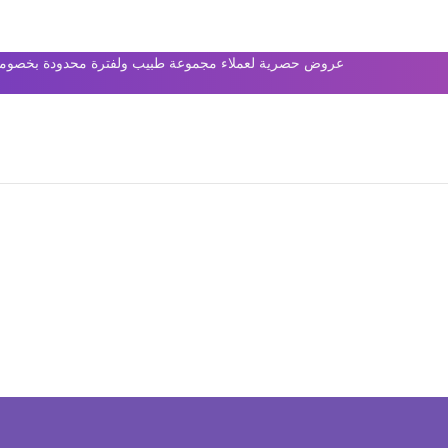
عروض حصرية لعملاء مجموعة طبيب ولفترة محدودة بخصومات 