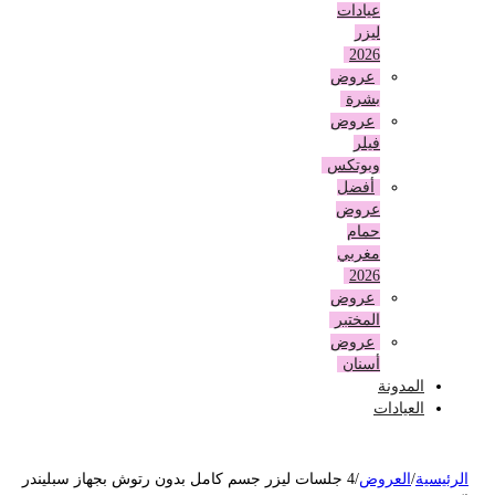
عيادات
ليزر
2026
عروض
بشرة
عروض
فيلر
وبوتكس
أفضل
عروض
حمام
مغربي
2026
عروض
المختبر
عروض
أسنان
المدونة
العيادات
لرئيسية
/
العروض
/
4 جلسات ليزر جسم كامل بدون رتوش بجهاز سبليندر