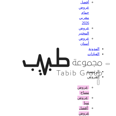
أفضل
عروض
حمام
مغربي
2026
عروض
المختبر
عروض
أسنان
المدونة
العيادات
الرئيسية
العروض
عروض
مساج
عروض
سبا
أفضل
عروض