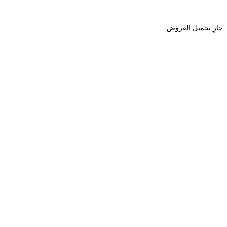
 تحميل العروض...
حمل تطبیق مجموعة طبیب واستعرض أكثر من 9000
عرض من أكثر من 600 عیادة تجمیل