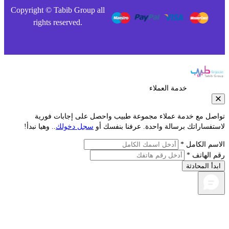
Copyright © Tabib Group all
rights reserved.
خدمة العملاء
صل مع خدمة عملاء مجموعة طبيب واحصل على إجابات فورية
فساراتك برسالة واحدة. عرفنا بنفسك أو
سجل دخولك
.. وهيا نبدأ!
م الكامل *
الهاتف *
أ المحادثة