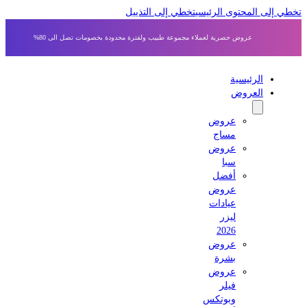
 إلى المحتوى الرئيسي
تخطي إلى التذييل
عروض حصرية لعملاء مجموعة طبيب ولفترة محدودة بخصومات تصل الى 80%
الرئيسية
العروض
عروض
مساج
عروض
سبا
أفضل
عروض
عيادات
ليزر
2026
عروض
بشرة
عروض
فيلر
وبوتكس