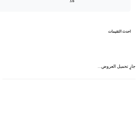
3.6
حدث التقيمات
 تحميل العروض...
حمل تطبیق مجموعة طبیب واستعرض أكثر من 9000
عرض من أكثر من 600 عیادة تجمیل