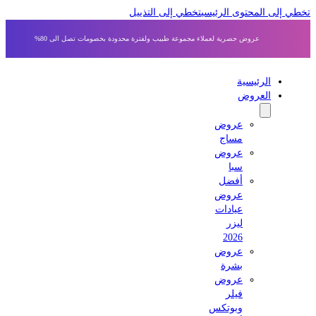
 إلى المحتوى الرئيسي
تخطي إلى التذييل
عروض حصرية لعملاء مجموعة طبيب ولفترة محدودة بخصومات تصل الى 80%
الرئيسية
العروض
عروض
مساج
عروض
سبا
أفضل
عروض
عيادات
ليزر
2026
عروض
بشرة
عروض
فيلر
وبوتكس