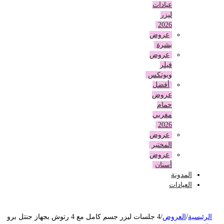
عيادات
ليزر
2026
عروض
بشرة
عروض
فيلر
وبوتكس
أفضل
عروض
حمام
مغربي
2026
عروض
المختبر
عروض
أسنان
المدونة
العيادات
لرئيسية
/
العروض
/
4 جلسات ليزر جسم كامل مع 4 رتوش بجهاز جنتل برو