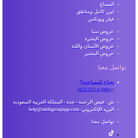
المساج
ليزر كامل ومناطق
فيلر وبوتكس
عروض سبا
عروض البشرة
عروض الأسنان واللثة
عروض المختبر
تواصل معنا
تحتاج للمساعدة؟
(+966) 563232514
ش . فيض الرحمة - جدة - المملكة العربية السعودية
البريد الإلكتروني: help@tabibgroupapp.com
تواصل معنا