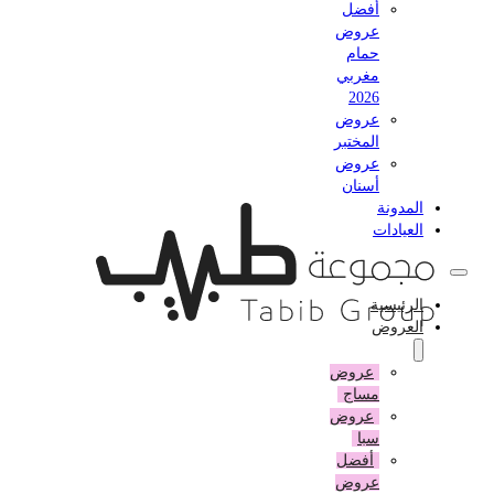
أفضل
عروض
حمام
مغربي
2026
عروض
المختبر
عروض
أسنان
المدونة
العيادات
الرئيسية
العروض
عروض
مساج
عروض
سبا
أفضل
عروض