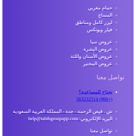
حمام مغربي
المساج
ليزر كامل ومناطق
فيلر وبوتكس
عروض سبا
عروض البشرة
عروض الأسنان واللثة
عروض المختبر
تواصل معنا
تحتاج للمساعدة؟
(+966) 563232514
ش . فيض الرحمة - جدة - المملكة العربية السعودية
البريد الإلكتروني: help@tabibgroupapp.com
تواصل معنا