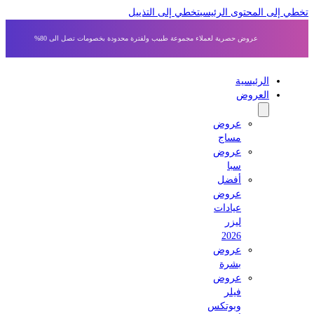
 إلى المحتوى الرئيسي
تخطي إلى التذييل
عروض حصرية لعملاء مجموعة طبيب ولفترة محدودة بخصومات تصل الى 80%
الرئيسية
العروض
عروض
مساج
عروض
سبا
أفضل
عروض
عيادات
ليزر
2026
عروض
بشرة
عروض
فيلر
وبوتكس