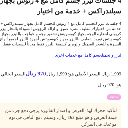
4 جلسات ليزر جسم كامل مع 4 رتوش بجهاز
بلندراكس + خدمة من اختيار
4 جلسات ليزر للجسم كامل مع 4 رتوش للجسم كامل بجهاز سبلندراكس +
دمة من اختيارك تنظيف بشرة عميق و ازالة الرؤوس السوداء بالبخار ليزر
ربوني لنضارة الوجه بجهاز كيوسويتش تشقير وجه و حواجب بالليزر بجهاز
يوسويتش توريد شفايف بالليزر بجهاز كيوسويتش أجهزة الليزر لجميع أنواع
لبشرة و للشعر السميك والوبري كشفية الليزر فقط مجاناً للسيدات فقط
يزر و تجميل
جسم كامل مع خدمات اخرى
970
ريال
1,99
ريال
السعر الأصلي هو: 1,999 ريال.
السعر الحالي
 970 ريال.
-51%
لتأكيد حجزك لهذا العرض و إصدار الفاتورة يرجى دفع جزء من
قيمة العرض و هو مبلغ
163
ريال، وسيتم دفع الباقي في يوم
موعدك في المركز.