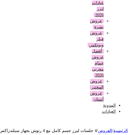
عيادات
ليزر
2026
عروض
بشرة
عروض
فيلر
وبوتكس
أفضل
عروض
حمام
مغربي
2026
عروض
المختبر
عروض
أسنان
المدونة
العيادات
لرئيسية
/
العروض
/
4 جلسات ليزر جسم كامل مع 4 رتوش بجهاز سبلندراكس