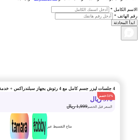
م الكامل *
الهاتف *
أ المحادثة
4 جلسات ليزر جسم كامل مع 4 رتوش بجهاز سبلندراكس + خدمة من اختيار
-51%
970
ريال
1,999
ريال
السعر قبل الخصم
متاح التقسيط عبر