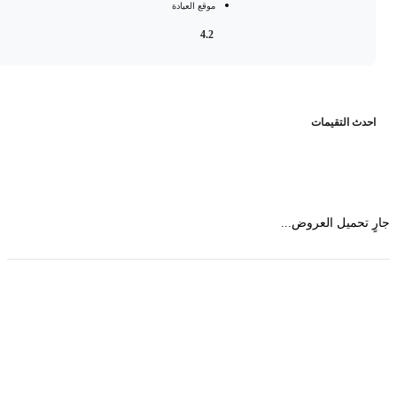
موقع العيادة
4.2
حدث التقيمات
 تحميل العروض...
حمل تطبیق مجموعة طبیب واستعرض أكثر من 9000
عرض من أكثر من 600 عیادة تجمیل