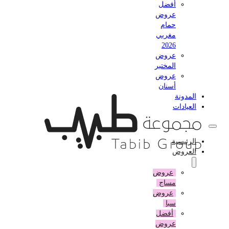
أفضل
عروض
حمام
مغربي
2026
عروض
المختبر
عروض
أسنان
المدونة
العيادات
الرئيسية
العروض
عروض
مساج
عروض
سبا
أفضل
عروض