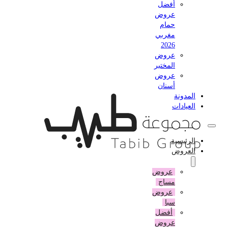
أفضل
عروض
حمام
مغربي
2026
عروض
المختبر
عروض
أسنان
المدونة
العيادات
الرئيسية
العروض
عروض
مساج
عروض
سبا
أفضل
عروض