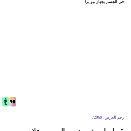
ي الجسم بجهاز نيوإيرا
قم العرض:
72069