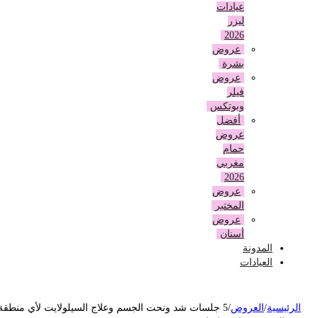
عيادات
ليزر
2026
عروض
بشرة
عروض
فيلر
وبوتكس
أفضل
عروض
حمام
مغربي
2026
عروض
المختبر
عروض
أسنان
المدونة
العيادات
لرئيسية
/
العروض
/
5 جلسات شد ونحت الجسم وعلاج السيلولايت لأي منطقة