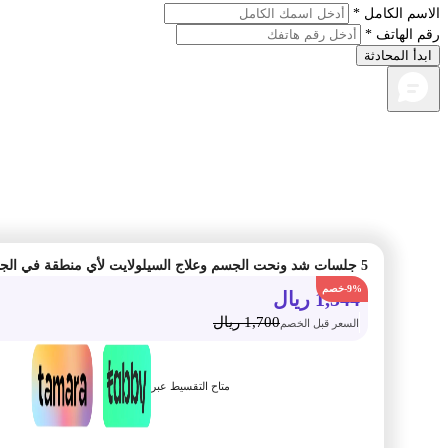
م الكامل *
الهاتف *
أ المحادثة
5 جلسات شد ونحت الجسم وعلاج السيلولايت لأي منطقة في الجسم بجهاز نيوإيرا
-9%
1,544
ريال
1,700
ريال
السعر قبل الخصم
متاح التقسيط عبر
أضف الى السلة