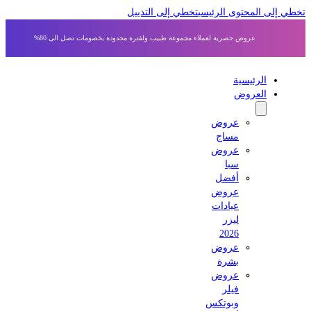
 إلى المحتوى الرئيسي
تخطي إلى التذييل
عروض حصرية لعملاء مجموعة طبيب ولفترة محدودة بخصومات تصل الى 80%
الرئيسية
العروض
عروض
مساج
عروض
سبا
أفضل
عروض
عيادات
ليزر
2026
عروض
بشرة
عروض
فيلر
وبوتكس