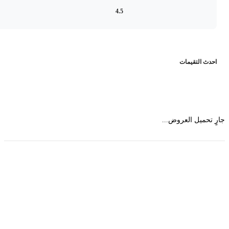
4.5
حدث التقيمات
 تحميل العروض...
حمل تطبیق مجموعة طبیب واستعرض أكثر من 9000
عرض من أكثر من 600 عیادة تجمیل