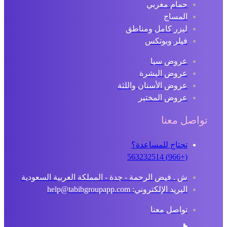
حمام مغربي
المساج
ليزر كامل ومناطق
فيلر وبوتكس
عروض سبا
عروض البشرة
عروض الأسنان واللثة
عروض المختبر
تواصل معنا
تحتاج للمساعدة؟
(+966) 563232514
ش . فيض الرحمة - جدة - المملكة العربية السعودية
البريد الإلكتروني: help@tabibgroupapp.com
تواصل معنا