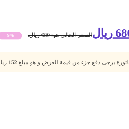
68
ريال
السعر الحالي هو: 680 ريال.
-9%
فاتورة يرجى دفع جزء من قيمة العرض و هو مبلغ
152
ريال