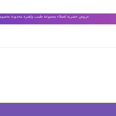
عروض حصرية لعملاء مجموعة طبيب ولفترة محدودة بخصومات 