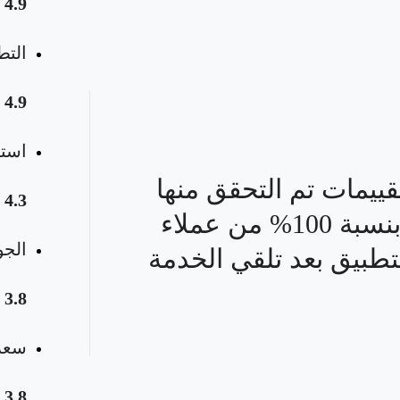
4.9
التط
4.9
استق
قييمات تم التحقق منها
4.3
بنسبة 100% من عملاء
الجو
تطبيق بعد تلقي الخدمة
3.8
سعر 
3.8