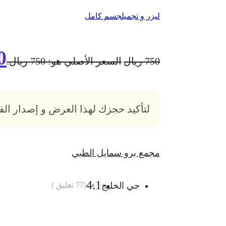
ليزر و تجميل
جسم كامل
0
750
ريال
السعر الأصلي هو: 750 ريال.
لتأكيد حجزك لهذا العرض و إصدار ال
مجمع برو سمايل الطبي
4.1
حي الخليج
(
77
تعليق )
أضف الى السلة