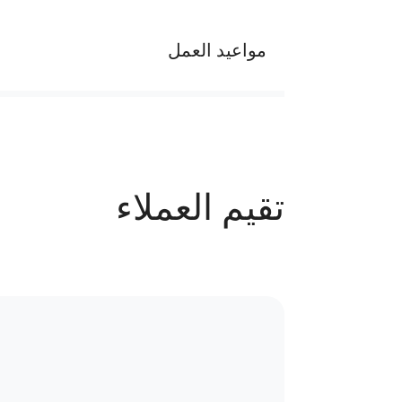
مواعيد العمل
يوميا من الساعة 2 م إلي 10 م
عدد الحجوزات
تقيم العملاء
77 حجز
سياسة الاستبدال و المرتجعات و تغير