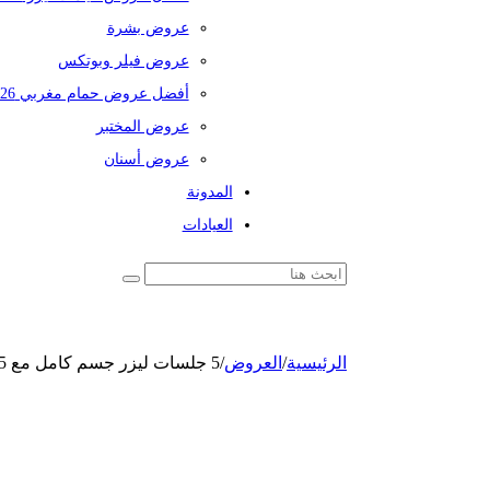
عروض بشرة
عروض فيلر وبوتكس
أفضل عروض حمام مغربي 2026
عروض المختبر
عروض أسنان
المدونة
العيادات
الرئيسية
/
العروض
/
5 جلسات ليزر جسم كامل مع 5 رتوش بجهاز جنتل ليز برو - سيناشور