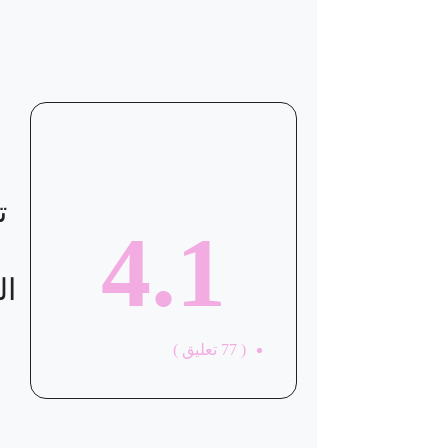
موقع العيادة
ت
4.1
ال
(
77
تعليق )