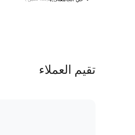
أضف الى السلة
مواعيد العمل
يوميا من الساعه 9 ص الي 10 م
تقيم العملاء
عدد الحجوزات
622 حجز
سياسة الاستبدال و المرتجعات و تغير