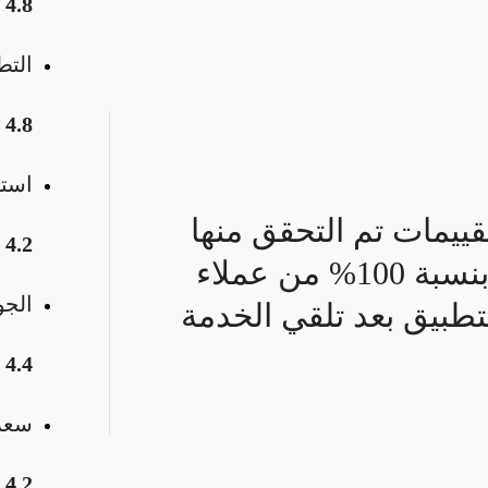
4.8
التط
4.8
استق
قييمات تم التحقق منها
4.2
بنسبة 100% من عملاء
الجو
تطبيق بعد تلقي الخدمة
4.4
سعر 
4.2