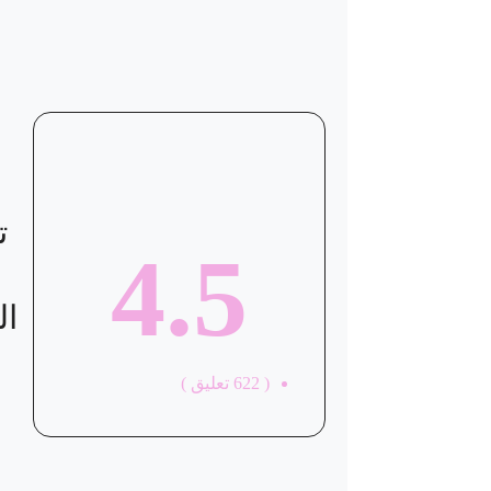
موقع العيادة
ت
4.5
ال
(
622
تعليق )