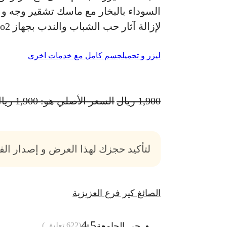
السوداء بالبخار مع ماسك تشقير وجه و حو
لإزالة آثار حب الشباب والندب بجهاز co2 أجهزة الليزر لجميع انواع البشرة و الشعر كشفية الليزر فقط مجانًا للسيدات فقط
ليزر و تجميل
جسم كامل مع خدمات اخرى
1,900
ريال
السعر الأصلي هو: 1,900 ريال.
لتأكيد حجزك لهذا العرض و إصدار ال
الصائغ كير فرع العزيزية
4.5
حي الجامعة
(
622
تعليق )