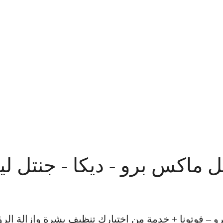
5 رتوش بجهاز جنتل ماكس برو - ديكا - جنتل ل
ا – جنتل ليز برو – فوتونا + خدمة من اختيارك تنظيف بشرة وإزالة ا