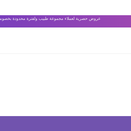
عروض حصرية لعملاء مجموعة طبيب ولفترة محدودة بخصومات 