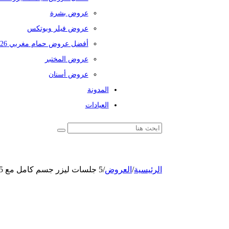
عروض بشرة
عروض فيلر وبوتكس
أفضل عروض حمام مغربي 2026
عروض المختبر
عروض أسنان
المدونة
العيادات
الرئيسية
/
العروض
/
5 جلسات ليزر جسم كامل مع 5 رتوش بجهاز جنتل ماكس برو - ديكا - جنتل ليز برو - فوتونا + خدمة من اختيارك