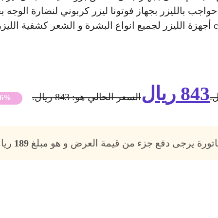
اجب بالليزر بجهاز فوتونا ليزر كربوني لنضارة الوجه بج
843
ريال
السعر الحالي هو: 843 ريال.
56%
فاتورة يرجى دفع جزء من قيمة العرض و هو مبلغ
189
ريال