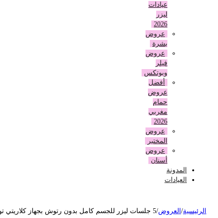
عيادات
ليزر
2026
عروض
بشرة
عروض
فيلر
وبوتكس
أفضل
عروض
حمام
مغربي
2026
عروض
المختبر
عروض
أسنان
المدونة
العيادات
لرئيسية
/
العروض
/
5 جلسات ليزر للجسم كامل بدون رتوش بجهاز كلاريتي تو