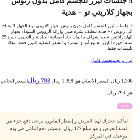
5 جلسات ليزر للجسم كامل بدون رتوش
جهاز كلاريتي تو + هدية
5 جلسات ليزر للجسم كامل بدون رتوش بجهاز كلاريتي تو ( الجهاز لا يحتاج
لى رتوش ) + هدية تنظيف بشرة طبي وإزالة الرؤوس السوداء بجهاز
الهايدراتاتش تحت إشراف د.ايمان جاد أخصائية الجلدية و التجميل خبرة 25
نة أجهزة الليزر لجميع أنواع البشرة و الشعر كشفية الليزر فقط مجانًا
لسيدات فقط
يزر و تجميل
جسم كامل
793
ريال
1,39
ريال
السعر الأصلي هو: 1,398 ريال.
السعر الحالي
 793 ريال.
-43%
لتأكيد حجزك لهذا العرض و إصدار الفاتورة يرجى دفع جزء من
قيمة العرض و هو مبلغ
177
ريال، وسيتم دفع الباقي في يوم
موعدك في المركز.