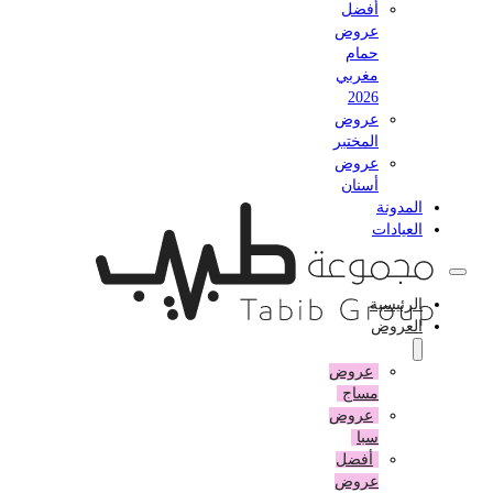
أفضل
عروض
حمام
مغربي
2026
عروض
المختبر
عروض
أسنان
المدونة
العيادات
الرئيسية
العروض
عروض
مساج
عروض
سبا
أفضل
عروض