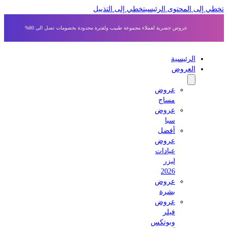
 إلى المحتوى الرئيسي
تخطي إلى التذييل
عروض حصرية لعملاء مجموعة طبيب ولفترة محدودة بخصومات تصل الى 80%
الرئيسية
العروض
عروض
مساج
عروض
سبا
أفضل
عروض
عيادات
ليزر
2026
عروض
بشرة
عروض
فيلر
وبوتكس