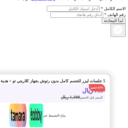
م الكامل *
الهاتف *
أ المحادثة
5 جلسات ليزر للجسم كامل بدون رتوش بجهاز كلاريتي تو + هدية
-43%
793
ريال
1,398
ريال
السعر قبل الخصم
متاح التقسيط عبر