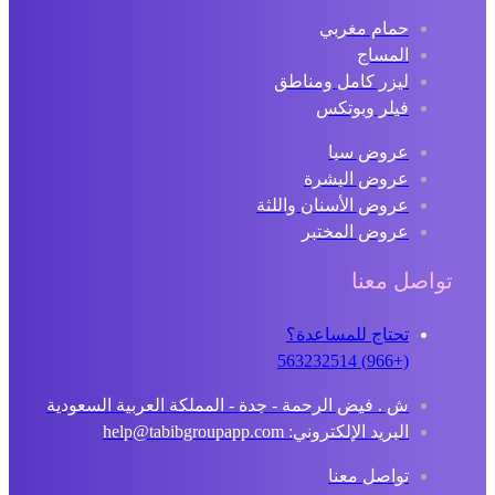
حمام مغربي
المساج
ليزر كامل ومناطق
فيلر وبوتكس
عروض سبا
عروض البشرة
عروض الأسنان واللثة
عروض المختبر
تواصل معنا
تحتاج للمساعدة؟
(+966) 563232514
ش . فيض الرحمة - جدة - المملكة العربية السعودية
البريد الإلكتروني: help@tabibgroupapp.com
تواصل معنا