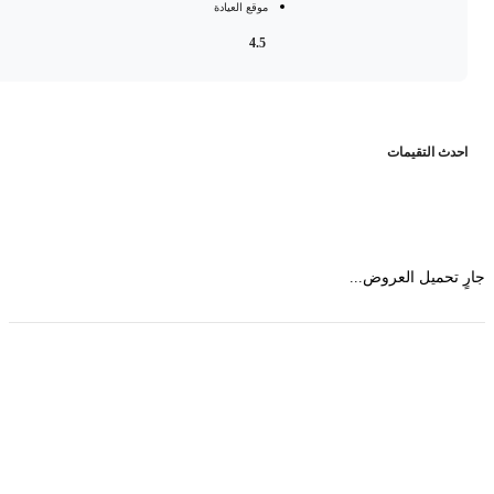
موقع العيادة
4.5
حدث التقيمات
 تحميل العروض...
حمل تطبیق مجموعة طبیب واستعرض أكثر من 9000
عرض من أكثر من 600 عیادة تجمیل