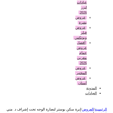
عيادات
ليزر
2026
عروض
بشرة
عروض
فيلر
وبوتكس
أفضل
عروض
حمام
مغربي
2026
عروض
المختبر
عروض
أسنان
المدونة
العيادات
لرئيسية
/
العروض
/
إبرة سكن بوستر لنضارة الوجه تحت إشراف د. مني