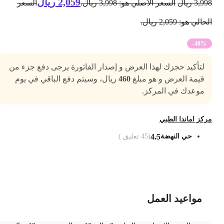
2,059
ريال
3,99
ريال
السعر الأصلي هو: 3,998 ريال.
السعر
حالي هو: 2,059 ريال.
-48%
لتأكيد حجزك لهذا العرض و إصدار الفاتورة يرجى دفع جزء من
قيمة العرض و هو مبلغ
460
ريال، وسيتم دفع الباقي في يوم
موعدك في المركز.
ركز اماندا الطبي
حي النهضة
4.5
(
45
تعليق )
ضف الى السلة
مواعيد العمل