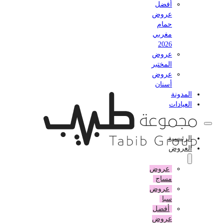
أفضل
عروض
حمام
مغربي
2026
عروض
المختبر
عروض
أسنان
المدونة
العيادات
الرئيسية
العروض
عروض
مساج
عروض
سبا
أفضل
عروض