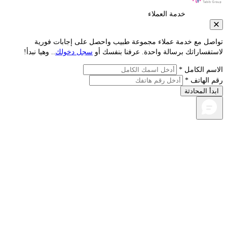
خدمة العملاء
صل مع خدمة عملاء مجموعة طبيب واحصل على إجابات فورية
فساراتك برسالة واحدة. عرفنا بنفسك أو
سجل دخولك
.. وهيا نبدأ!
م الكامل *
الهاتف *
أ المحادثة