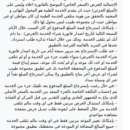
الإجمالية للعرض (السعر الخاص) الموضح بالفاتورة اعلاه وليس على
(المبلغ الجزئي) حيث ان مقدم الخدمة الطبية هو المخول النهائي و
المعتمد بالتحقق من هوية متلقي الخدمة الطبية إن كان مواطن او غير
مواطن حيث ان مجموعة طبيب ليس مخول لها ذلك .
– بإمكانك استرجاع قيمة المبلغ المدفوع اي كان السبب خلال الأيام
السبعة التالية لتاريخ اصدار فاتورة شراء الخدمة (العرض) , ما دام
أنك لم تتلقى الخدمة. وذلك من خلال انشاء تذكرة طلب استرداد،
تجدها في المزيد بالقائمة الفرعية بالتطبيق
– عند طلب الإسترجاع بعد مرور سبعة أيام من تاريخ اصدار فاتورة
شراء الخدمة (العرض) سواء تلقيت جزء من الخدمة و أو لم تتلقى
الخدمة او حُدد لك موعد و أو لم يُحدد لك موعد، سيتم إيداع قيمة
المبلغ المدفوع في المحفظة الخاصة بك في تطبيق مجموعة طبيب
لشراء اي عرض آخر متاح بالتطبيق ولا يمكن استرجاع المبلغ نقداً او
عبر اي وسيلة سداد
– في حال رغبت بإسترجاع المبلغ المدفوع بعد تلقيك جزء من الخدمة
يتم إحتساب التكلفة الخاصة بالجزء المنفذ من الخدمة بالسعر الأصلي
الذى يباع به للجمهور العادي ويكون التقدير من قبل المركز او العيادة.
– بإمكانك استبدال العرض مرتين فقط في اي وقت مالم تتلقى
الخدمة من خلال الضغط على ايقونة طلب تبديل عرض بصفحة
مشاهدة مواعيدي
– بإمكانك تغيير الموعد مرتين فقط في اي وقت مالم تتلقى الخدمة
– جميع المبالغ المضافة او المودعة في محفظتك بتطبيق مجموعة