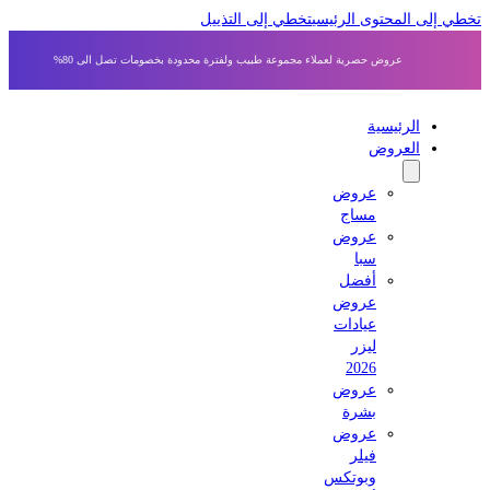
 إلى المحتوى الرئيسي
تخطي إلى التذييل
عروض حصرية لعملاء مجموعة طبيب ولفترة محدودة بخصومات تصل الى 80%
الرئيسية
العروض
عروض
مساج
عروض
سبا
أفضل
عروض
عيادات
ليزر
2026
عروض
بشرة
عروض
فيلر
وبوتكس