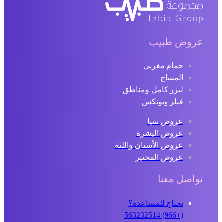
عروض طبيب
حمام مغربي
المساج
ليزر كامل ومناطق
فيلر وبوتكس
عروض سبا
عروض البشرة
عروض الأسنان واللثة
عروض المختبر
تواصل معنا
تحتاج للمساعدة؟
(+966) 563232514