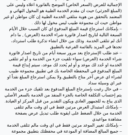
الإجمالية للعرض (السعر الخاص) الموضح بالفاتورة اعلاه وليس على
(المبلغ الجزئي) حيث ان مقدم الخدمة الطبية هو المخول النهائي و
المعتمد بالتحقق من هوية متلقي الخدمة الطبية إن كان مواطن او غير
مواطن حيث ان مجموعة طبيب ليس مخول لها ذلك .
– بإمكانك استرجاع قيمة المبلغ المدفوع اي كان السبب خلال الأيام
السبعة التالية لتاريخ اصدار فاتورة شراء الخدمة (العرض) , ما دام
أنك لم تتلقى الخدمة. وذلك من خلال انشاء تذكرة طلب استرداد،
تجدها في المزيد بالقائمة الفرعية بالتطبيق
– عند طلب الإسترجاع بعد مرور سبعة أيام من تاريخ اصدار فاتورة
شراء الخدمة (العرض) سواء تلقيت جزء من الخدمة و أو لم تتلقى
الخدمة او حُدد لك موعد و أو لم يُحدد لك موعد، سيتم إيداع قيمة
المبلغ المدفوع في المحفظة الخاصة بك في تطبيق مجموعة طبيب
لشراء اي عرض آخر متاح بالتطبيق ولا يمكن استرجاع المبلغ نقداً او
عبر اي وسيلة سداد
– في حال رغبت بإسترجاع المبلغ المدفوع بعد تلقيك جزء من الخدمة
يتم إحتساب التكلفة الخاصة بالجزء المنفذ من الخدمة بالسعر الأصلي
الذى يباع به للجمهور العادي ويكون التقدير من قبل المركز او العيادة.
– بإمكانك استبدال العرض مرتين فقط في اي وقت مالم تتلقى
الخدمة من خلال الضغط على ايقونة طلب تبديل عرض بصفحة
مشاهدة مواعيدي
– بإمكانك تغيير الموعد مرتين فقط في اي وقت مالم تتلقى الخدمة
– جميع المبالغ المضافة او المودعة في محفظتك بتطبيق مجموعة