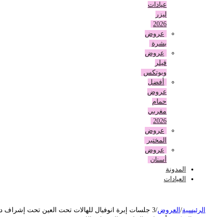
عيادات
ليزر
2026
عروض
بشرة
عروض
فيلر
وبوتكس
أفضل
عروض
حمام
مغربي
2026
عروض
المختبر
عروض
أسنان
المدونة
العيادات
لرئيسية
/
العروض
/
3 جلسات إبرة انوفيال للهالات تحت العين تحت إشراف د.