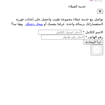
خدمة العملاء
صل مع خدمة عملاء مجموعة طبيب واحصل على إجابات فورية
فساراتك برسالة واحدة. عرفنا بنفسك أو
سجل دخولك
.. وهيا نبدأ!
م الكامل *
الهاتف *
أ المحادثة