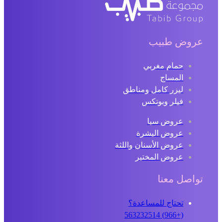
عروض طبيب
حمام مغربي
المساج
ليزر كامل ومناطق
فيلر وبوتكس
عروض سبا
عروض البشرة
عروض الأسنان واللثة
عروض المختبر
تواصل معنا
تحتاج للمساعدة؟
(+966) 563232514