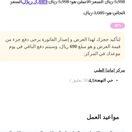
3,089
ريال
5,99
ريال
السعر الأصلي هو: 5,998 ريال.
السعر
حالي هو: 3,089 ريال.
-48%
لتأكيد حجزك لهذا العرض و إصدار الفاتورة يرجى دفع جزء من
قيمة العرض و هو مبلغ
690
ريال، وسيتم دفع الباقي في يوم
موعدك في المركز.
ركز اماندا الطبي
حي النهضة
4.5
(
58
تعليق )
ضف الى السلة
مواعيد العمل