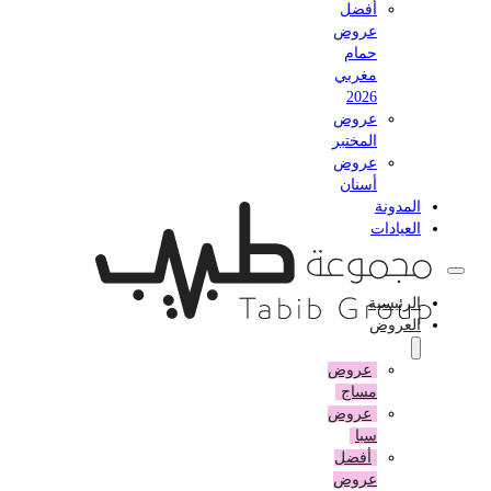
أفضل
عروض
حمام
مغربي
2026
عروض
المختبر
عروض
أسنان
المدونة
العيادات
الرئيسية
العروض
عروض
مساج
عروض
سبا
أفضل
عروض