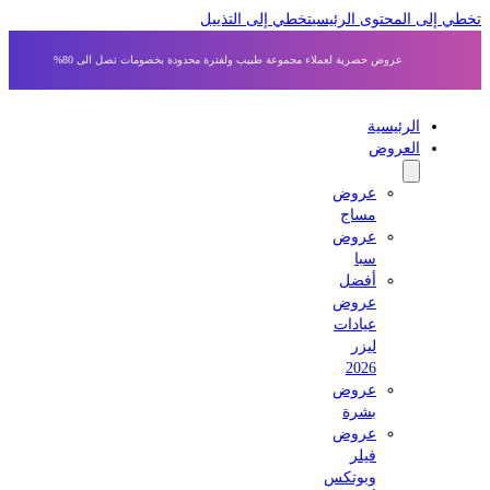
 إلى المحتوى الرئيسي
تخطي إلى التذييل
عروض حصرية لعملاء مجموعة طبيب ولفترة محدودة بخصومات تصل الى 80%
الرئيسية
العروض
عروض
مساج
عروض
سبا
أفضل
عروض
عيادات
ليزر
2026
عروض
بشرة
عروض
فيلر
وبوتكس