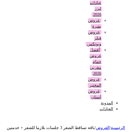
عيادات
ليزر
2026
عروض
بشرة
عروض
فيلر
وبوتكس
أفضل
عروض
حمام
مغربي
2026
عروض
المختبر
عروض
أسنان
المدونة
العيادات
لرئيسية
/
العروض
/
باقة تساقط الشعر 3 جلسات بلازما للشعر + خدمتين