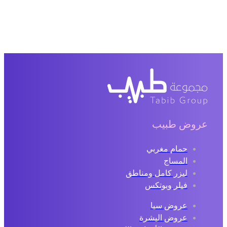
عروض طبيب
حمام مغربي
المساج
ليزر كامل ومناطق
فيلر وبوتكس
عروض سبا
عروض البشرة