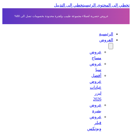
 إلى المحتوى الرئيسي
تخطي إلى التذييل
عروض حصرية لعملاء مجموعة طبيب ولفترة محدودة بخصومات تصل الى 80%
الرئيسية
العروض
عروض
مساج
عروض
سبا
أفضل
عروض
عيادات
ليزر
2026
عروض
بشرة
عروض
فيلر
وبوتكس