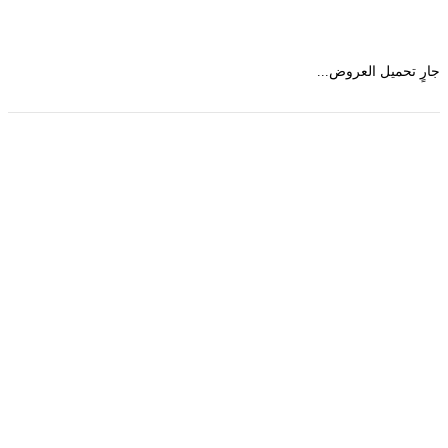
 تحميل العروض...
حمل تطبیق مجموعة طبیب واستعرض أكثر من 9000
عرض من أكثر من 600 عیادة تجمیل