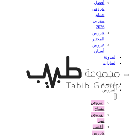
أفضل
عروض
حمام
مغربي
2026
عروض
المختبر
عروض
أسنان
المدونة
العيادات
الرئيسية
العروض
عروض
مساج
عروض
سبا
أفضل
عروض