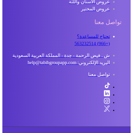
عروض الأسنان واللثة
عروض المختبر
تواصل معنا
تحتاج للمساعدة؟
(+966) 563232514
ش . فيض الرحمة - جدة - المملكة العربية السعودية
البريد الإلكتروني: help@tabibgroupapp.com
تواصل معنا