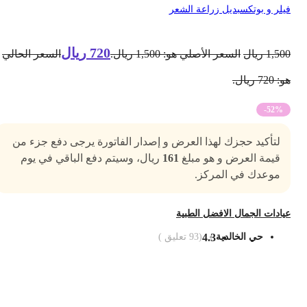
يلر و بوتكس
بديل زراعة الشعر
720
ريال
1,50
ريال
السعر الأصلي هو: 1,500 ريال.
السعر الحالي
 720 ريال.
-52%
لتأكيد حجزك لهذا العرض و إصدار الفاتورة يرجى دفع جزء من
قيمة العرض و هو مبلغ
161
ريال، وسيتم دفع الباقي في يوم
موعدك في المركز.
يادات الجمال الافضل الطبية
حي الخالدية
4.3
(
93
تعليق )
ضف الى السلة