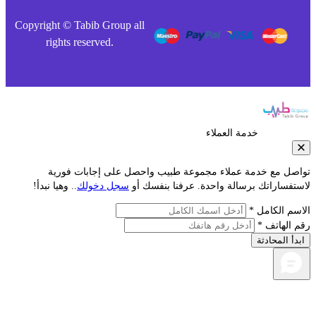
Copyright © Tabib Group all
rights reserved.
خدمة العملاء
صل مع خدمة عملاء مجموعة طبيب واحصل على إجابات فورية
فساراتك برسالة واحدة. عرفنا بنفسك أو
سجل دخولك
.. وهيا نبدأ!
م الكامل *
الهاتف *
أ المحادثة