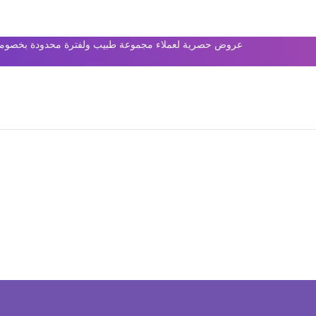
عروض حصرية لعملاء مجموعة طبيب ولفترة محدودة بخصومات 