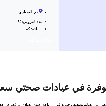
حي الصواري
عدد العروض: 52
مسافة:
كم
موقع العیادة
توفرة في عيادات صحتي سعا
عى إلى العناية بصحته وجماله في آن واحد. فهذه العيادة الواقعة في جدة