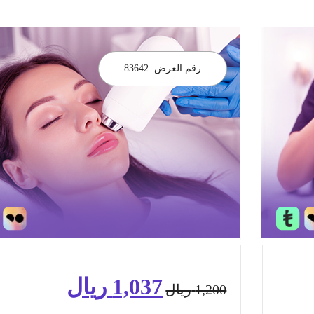
رقم العرض :
83642
1,037
ريال
السعر
السعر
1,200
ريال