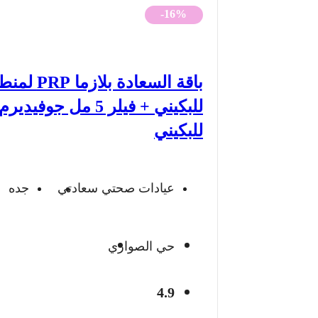
الأصلي
الحالي
-16%
هو:
هو:
1,900 ريال.
1,593 ريال.
باقة السعادة بلازما 
للبكيني + فيلر 5 مل جوفيديرم
للبكيني
عيادات صحتي سعادتي
جده
حي الصواري
4.9