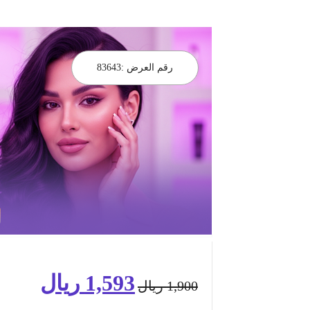
رقم العرض :
83643
1,593
ريال
السعر
السعر
1,900
ريال