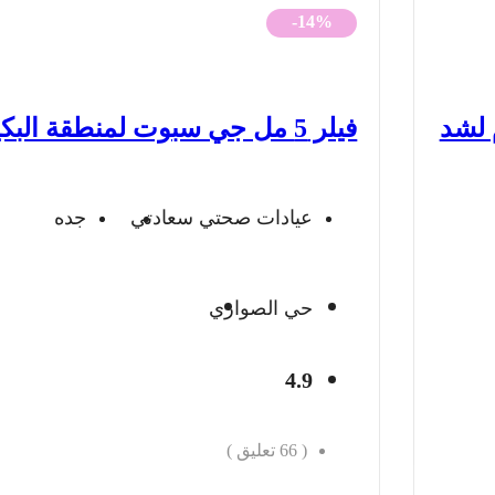
الأصلي
الحالي
-14%
هو:
هو:
1,200 ريال.
1,037 ريال.
يديرم لشد
فيلر 5 مل جي سبوت لمنطقة البكيني
عيادات صحتي سعادتي
جده
حي الصواري
4.9
(
66
تعليق )