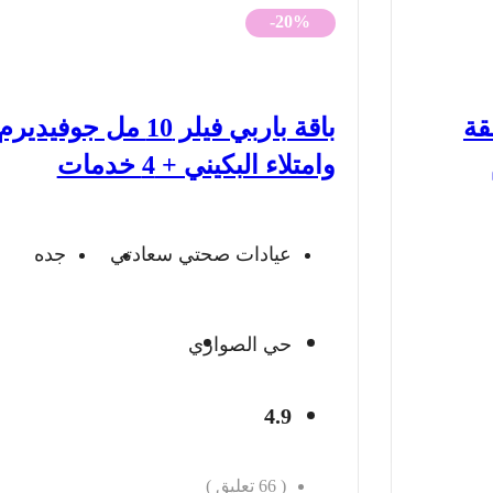
الأصلي
الحالي
-20%
هو:
هو:
3,880 ريال.
3,112 ريال.
PRP لمنطقة
باقة باربي فيلر 10 مل جوف
وامتلاء البكيني + 4 خدمات
عيادات صحتي سعادتي
جده
حي الصواري
4.9
(
66
تعليق )