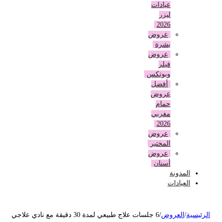
عيادات
ليزر
2026
عروض
بشرة
عروض
فيلر
وبوتكس
أفضل
عروض
حمام
مغربي
2026
عروض
المختبر
عروض
أسنان
المدونة
العيادات
لرئيسية
/
العروض
/
6 جلسات علاج طبيعي لمدة 30 دقيقة مع نادي علاجي