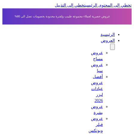
 إلى المحتوى الرئيسي
تخطي إلى التذييل
عروض حصرية لعملاء مجموعة طبيب ولفترة محدودة بخصومات تصل الى 80%
الرئيسية
العروض
عروض
مساج
عروض
سبا
أفضل
عروض
عيادات
ليزر
2026
عروض
بشرة
عروض
فيلر
وبوتكس