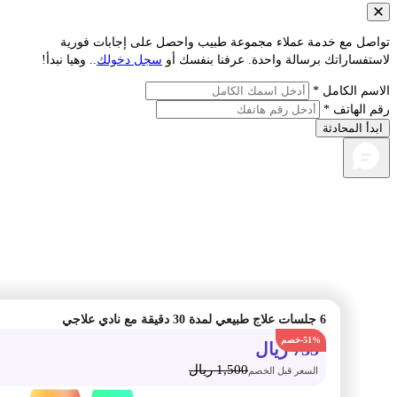
صل مع خدمة عملاء مجموعة طبيب واحصل على إجابات فورية
فساراتك برسالة واحدة. عرفنا بنفسك أو
سجل دخولك
.. وهيا نبدأ!
م الكامل *
الهاتف *
أ المحادثة
6 جلسات علاج طبيعي لمدة 30 دقيقة مع نادي علاجي
-51%
735
ريال
1,500
ريال
السعر قبل الخصم