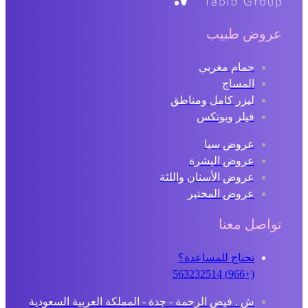
عروض طبيب
حمام مغربي
المساج
ليزر كامل ومناطق
فيلر وبوتكس
عروض سبا
عروض البشرة
عروض الأسنان واللثة
عروض المختبر
تواصل معنا
تحتاج للمساعدة؟
(+966) 563232514
ش . فيض الرحمة - جدة - المملكة العربية السعودية