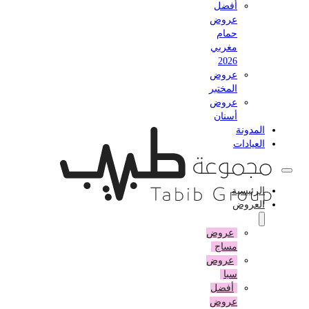
أفضل
عروض
حمام
مغربي
2026
عروض
المختبر
عروض
أسنان
المدونة
العيادات
الرئيسية
العروض
عروض
مساج
عروض
سبا
أفضل
عروض