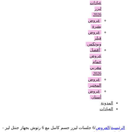
عيادات
ليزر
2026
عروض
بشرة
عروض
فيلر
وبوتكس
أفضل
عروض
حمام
مغربي
2026
عروض
المختبر
عروض
أسنان
المدونة
العيادات
لرئيسية
/
العروض
/
6 جلسات ليزر جسم كامل مع 6 رتوش بجهاز جنتل ليز -