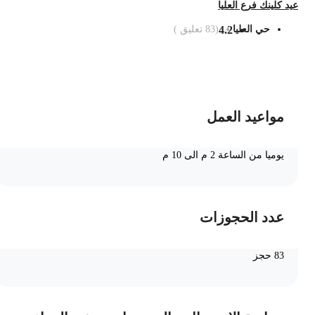
يد كلينك فرع العليا
حي العليا
4.2
(
83
تعليق )
ضف الى السلة
مواعيد العمل
يوميا من الساعة 2 م الى 10 م
عدد الحجوزات
83 حجز