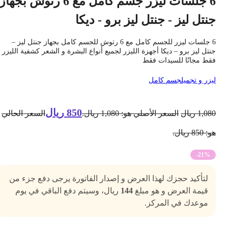
6 جلسات ليزر جسم كامل مع 6 رتوش بجهاز
نتل ليز - جنتل ليز برو - ديكا
6 جلسات ليزر للجسم كامل مع 6 رتوش للجسم كامل بجهاز جنتل ليز –
نتل ليز برو – ديكا أجهزة الليزر لجميع أنواع البشرة و الشعر كشفية الليزر
قط مجانًا للسيدات فقط
يزر و تجميل
جسم كامل
850
ريال
1,08
ريال
السعر الأصلي هو: 1,080 ريال.
السعر الحالي
 850 ريال.
-21%
لتأكيد حجزك لهذا العرض و إصدار الفاتورة يرجى دفع جزء من
قيمة العرض و هو مبلغ
144
ريال، وسيتم دفع الباقي في يوم
موعدك في المركز.