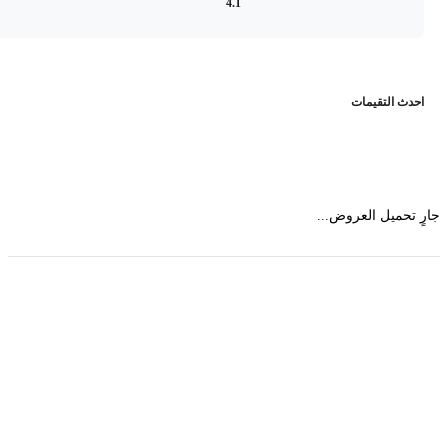
4.1
حدث التقيمات
 تحميل العروض...
حمل تطبیق مجموعة طبیب واستعرض أكثر من 9000
عرض من أكثر من 600 عیادة تجمیل