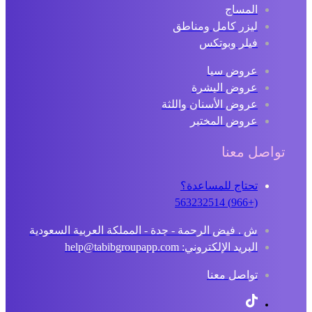
المساج
ليزر كامل ومناطق
فيلر وبوتكس
عروض سبا
عروض البشرة
عروض الأسنان واللثة
عروض المختبر
تواصل معنا
تحتاج للمساعدة؟
(+966) 563232514
ش . فيض الرحمة - جدة - المملكة العربية السعودية
البريد الإلكتروني: help@tabibgroupapp.com
تواصل معنا