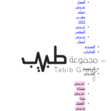
أفضل
عروض
حمام
مغربي
2026
عروض
المختبر
عروض
أسنان
المدونة
العيادات
الرئيسية
العروض
عروض
مساج
عروض
سبا
أفضل
عروض