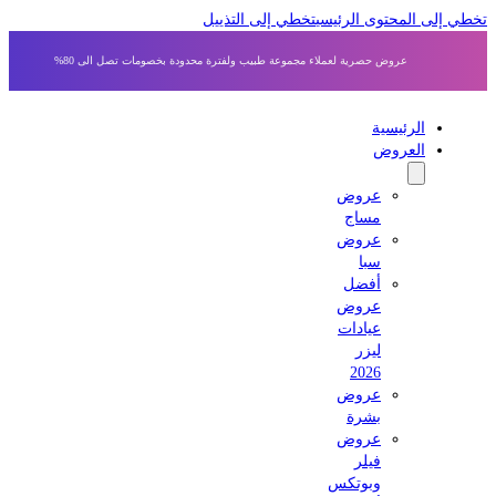
 إلى المحتوى الرئيسي
تخطي إلى التذييل
عروض حصرية لعملاء مجموعة طبيب ولفترة محدودة بخصومات تصل الى 80%
الرئيسية
العروض
عروض
مساج
عروض
سبا
أفضل
عروض
عيادات
ليزر
2026
عروض
بشرة
عروض
فيلر
وبوتكس