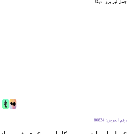
نتل ليز برو - ديكا
قم العرض:
80834