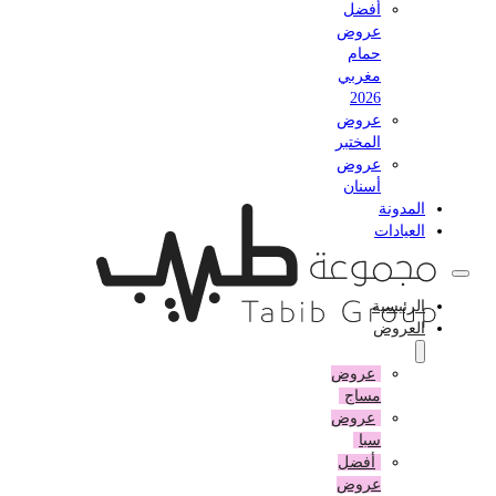
أفضل
عروض
حمام
مغربي
2026
عروض
المختبر
عروض
أسنان
المدونة
العيادات
الرئيسية
العروض
عروض
مساج
عروض
سبا
أفضل
عروض