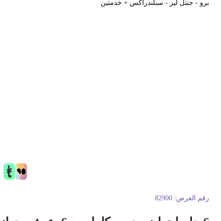
رو - جنتل ليز - سبلندراكس + خدمتين
قم العرض:
82900