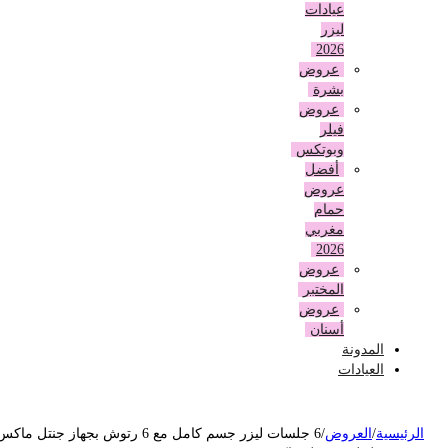
عيادات
ليزر
2026
عروض
بشرة
عروض
فيلر
وبوتكس
أفضل
عروض
حمام
مغربي
2026
عروض
المختبر
عروض
أسنان
المدونة
العيادات
لرئيسية
/
العروض
/
6 جلسات ليزر جسم كامل مع 6 رتوش بجهاز جنتل ماكس