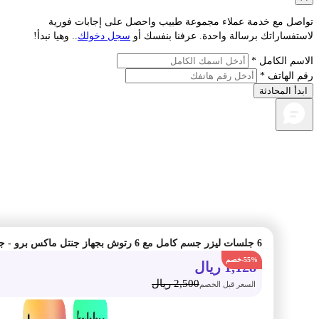
صل مع خدمة عملاء مجموعة طبيب واحصل على إجابات فورية
فساراتك برسالة واحدة. عرفنا بنفسك أو
سجل دخولك
.. وهيا نبدأ!
م الكامل *
الهاتف *
أ المحادثة
-55%
1,128
ريال
2,500
ريال
السعر قبل الخصم