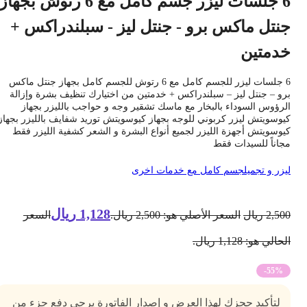
6 جلسات ليزر جسم كامل مع 6 رتوش بجهاز
نتل ماكس برو - جنتل ليز - سبلندراكس +
دمتين
6 جلسات ليزر للجسم كامل مع 6 رتوش للجسم كامل بجهاز جنتل ماكس
رو – جنتل ليز – سبلندراكس + خدمتين من اختيارك تنظيف بشرة وإزالة
لرؤوس السوداء بالبخار مع ماسك تشقير وجه و حواجب بالليزر بجهاز
يوسويتش ليزر كربوني للوجه بجهاز كيوسويتش توريد شفايف بالليزر بجهاز
يوسويتش أجهزة الليزر لجميع أنواع البشرة و الشعر كشفية الليزر فقط
جاناً للسيدات فقط
يزر و تجميل
جسم كامل مع خدمات اخرى
1,128
ريال
2,50
ريال
السعر الأصلي هو: 2,500 ريال.
السعر
حالي هو: 1,128 ريال.
-55%
لتأكيد حجزك لهذا العرض و إصدار الفاتورة يرجى دفع جزء من