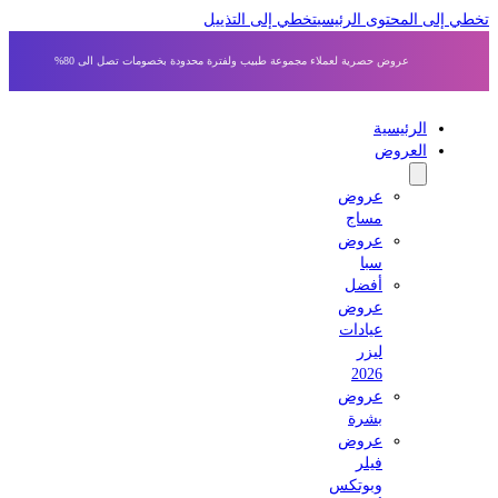
 إلى المحتوى الرئيسي
تخطي إلى التذييل
عروض حصرية لعملاء مجموعة طبيب ولفترة محدودة بخصومات تصل الى 80%
الرئيسية
العروض
عروض
مساج
عروض
سبا
أفضل
عروض
عيادات
ليزر
2026
عروض
بشرة
عروض
فيلر
وبوتكس