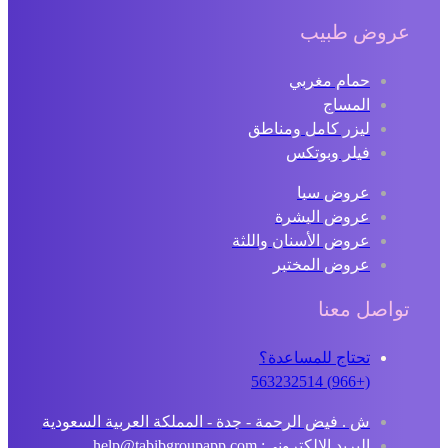
عروض طبيب
حمام مغربي
المساج
ليزر كامل ومناطق
فيلر وبوتكس
عروض سبا
عروض البشرة
عروض الأسنان واللثة
عروض المختبر
تواصل معنا
تحتاج للمساعدة؟
(+966) 563232514
ش . فيض الرحمة - جدة - المملكة العربية السعودية
البريد الإلكتروني: help@tabibgroupapp.com