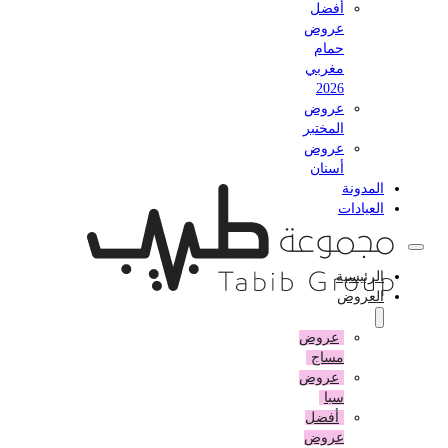
أفضل
عروض
حمام
مغربي
2026
عروض
المختبر
عروض
أسنان
المدونة
العيادات
الرئيسية
العروض
عروض
مساج
عروض
سبا
أفضل
عروض