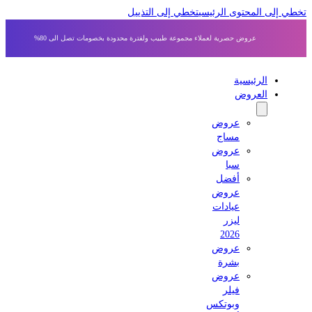
 إلى المحتوى الرئيسي
تخطي إلى التذييل
عروض حصرية لعملاء مجموعة طبيب ولفترة محدودة بخصومات تصل الى 80%
الرئيسية
العروض
عروض
مساج
عروض
سبا
أفضل
عروض
عيادات
ليزر
2026
عروض
بشرة
عروض
فيلر
وبوتكس