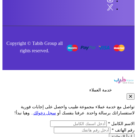
Copyright © Tabib Group all
rights reserved.
خدمة العملاء
صل مع خدمة عملاء مجموعة طبيب واحصل على إجابات فورية
فساراتك برسالة واحدة. عرفنا بنفسك أو
سجل دخولك
.. وهيا نبدأ!
م الكامل *
الهاتف *
أ المحادثة