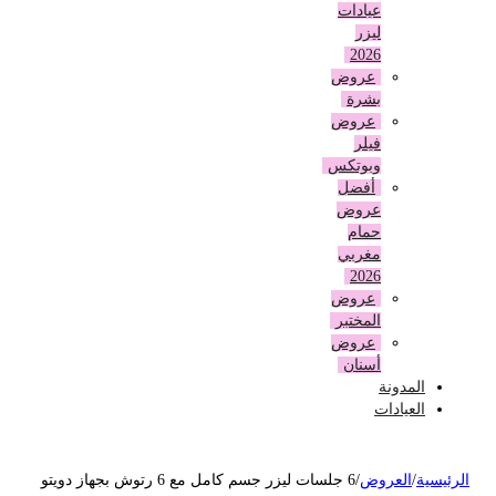
عيادات
ليزر
2026
عروض
بشرة
عروض
فيلر
وبوتكس
أفضل
عروض
حمام
مغربي
2026
عروض
المختبر
عروض
أسنان
المدونة
العيادات
لرئيسية
/
العروض
/
6 جلسات ليزر جسم كامل مع 6 رتوش بجهاز دويتو