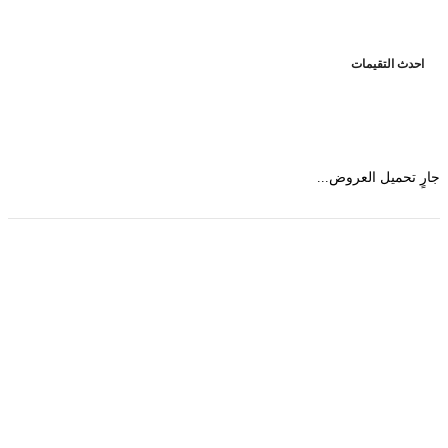
حدث التقيمات
 تحميل العروض...
حمل تطبیق مجموعة طبیب واستعرض أكثر من 9000
عرض من أكثر من 600 عیادة تجمیل