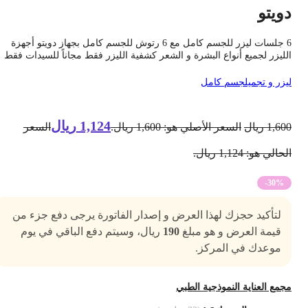
ويتو
6 جلسات ليزر للجسم كامل مع 6 رتوش للجسم كامل بجهاز دويتو أجهزة
لليزر لجميع أنواع البشرة و الشعر كشفية الليزر فقط مجاناً للسيدات فقط
يزر و تجميل
جسم كامل
1,124
ريال
1,60
ريال
السعر الأصلي هو: 1,600 ريال.
السعر
حالي هو: 1,124 ريال.
-30%
لتأكيد حجزك لهذا العرض و إصدار الفاتورة يرجى دفع جزء من
قيمة العرض و هو مبلغ
190
ريال، وسيتم دفع الباقي في يوم
موعدك في المركز.
جمع العناية النموذجية الطبي