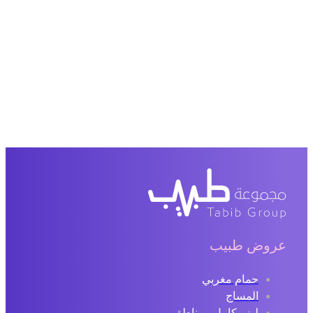
عروض طبيب
حمام مغربي
المساج
ليزر كامل ومناطق