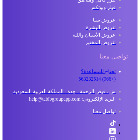
فيلر وبوتكس
عروض سبا
عروض البشرة
عروض الأسنان واللثة
عروض المختبر
تواصل معنا
تحتاج للمساعدة؟
(+966) 563232514
ش . فيض الرحمة - جدة - المملكة العربية السعودية
البريد الإلكتروني: help@tabibgroupapp.com
تواصل معنا