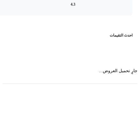
4.3
حدث التقيمات
 تحميل العروض...
حمل تطبیق مجموعة طبیب واستعرض أكثر من 9000
عرض من أكثر من 600 عیادة تجمیل