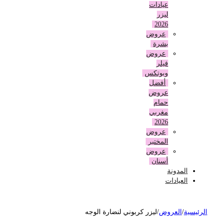
عيادات
ليزر
2026
عروض
بشرة
عروض
فيلر
وبوتكس
أفضل
عروض
حمام
مغربي
2026
عروض
المختبر
عروض
أسنان
المدونة
العيادات
لرئيسية
/
العروض
/
ليزر كربوني لنضارة الوجه