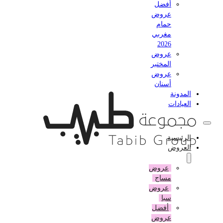
أفضل
عروض
حمام
مغربي
2026
عروض
المختبر
عروض
أسنان
المدونة
العيادات
الرئيسية
العروض
عروض
مساج
عروض
سبا
أفضل
عروض