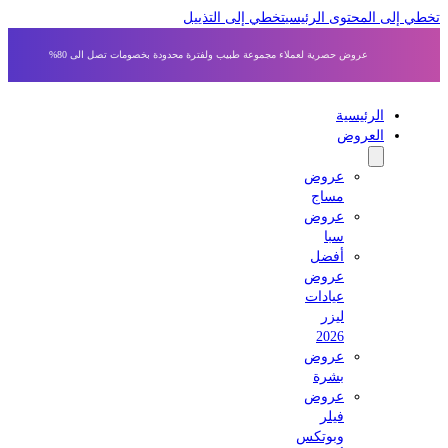
 إلى المحتوى الرئيسي
تخطي إلى التذييل
عروض حصرية لعملاء مجموعة طبيب ولفترة محدودة بخصومات تصل الى 80%
الرئيسية
العروض
عروض
مساج
عروض
سبا
أفضل
عروض
عيادات
ليزر
2026
عروض
بشرة
عروض
فيلر
وبوتكس