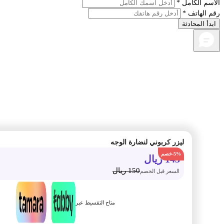
م الكامل *
الهاتف *
أ المحادثة
ليزر كربوني لنضارة الوجه
-5%
143
ريال
150
ريال
السعر قبل الخصم
متاح التقسيط عبر