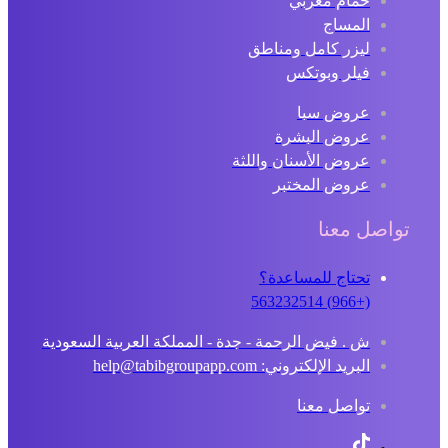
حمام مغربي
المساج
ليزر كامل ومناطق
فيلر وبوتكس
عروض سبا
عروض البشرة
عروض الأسنان واللثة
عروض المختبر
تواصل معنا
تحتاج للمساعدة؟
(+966) 563232514
ش . فيض الرحمة - جدة - المملكة العربية السعودية
البريد الإلكتروني: help@tabibgroupapp.com
تواصل معنا