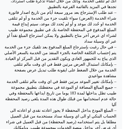
أنك لم تتلقى الخدمة. وذلك من خلال انشاء تذكرة طلب استرداد،
تجدها في المزيد بالقائمة الفرعية بالتطبيق
– عند طلب الإسترجاع بعد مرور سبعة أيام من تاريخ اصدار فاتورة
شراء الخدمة (العرض) سواء تلقيت جزء من الخدمة و أو لم تتلقى
الخدمة او حُدد لك موعد و أو لم يُحدد لك موعد، سيتم إيداع قيمة
المبلغ المدفوع في المحفظة الخاصة بك في تطبيق مجموعة طبيب
لشراء اي عرض آخر متاح بالتطبيق ولا يمكن استرجاع المبلغ نقداً او
عبر اي وسيلة سداد
– في حال رغبت بإسترجاع المبلغ المدفوع بعد تلقيك جزء من الخدمة
يتم إحتساب التكلفة الخاصة بالجزء المنفذ من الخدمة بالسعر الأصلي
الذى يباع به للجمهور العادي ويكون التقدير من قبل المركز او العيادة.
– بإمكانك استبدال العرض مرتين فقط في اي وقت مالم تتلقى
الخدمة من خلال الضغط على ايقونة طلب تبديل عرض بصفحة
مشاهدة مواعيدي
– بإمكانك تغيير الموعد مرتين فقط في اي وقت مالم تتلقى الخدمة
– جميع المبالغ المضافة او المودعة في محفظتك بتطبيق مجموعة
طبيب تظل بداخلها لمدة 183 يوما من تاريخ ايداعها بالمحفظة وفي
حالة عدم استخدامها من قبلك طوال هذه المدة يلغى رصيد المحفظة
آليا
– المبلغ المودع بداخل المحفظة لا يجوز اعادته نقدي او اعادته الى
الحساب البنكي او الى اي وسيلة سداد مستخدمة من قبل العميل
مطلقا بل يتم استخدامه (رصيد المحفظة) من قبل العميل في شراء
أي عرض آخر بداخل منصة الخدمات بمجموعة طبيب. وبإمكانك