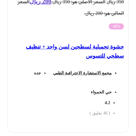
200
ريال
350
ريال
السعر الأصلي هو: 350 ريال.
السعر
الحالي هو: 200 ريال.
-43%
حشوة تجميلية لسطحين لسن واحد + تنظيف
سطحي للتسوس
مجمع الاستشارة الاحترافية الطبي
جده
حي الحمراء
4.2
(
46
تعليق )
احجز الان