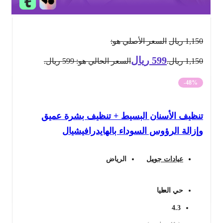
1,150
ريال
السعر الأصلي هو:
599
ريال
1,150 ريال.
السعر الحالي هو: 599 ريال.
-48%
تنظيف الأسنان البسيط + تنظيف بشرة عميق
وإزالة الرؤوس السوداء بالهايدرافيشيال
عيادات جويل
الرياض
حي العليا
4.3