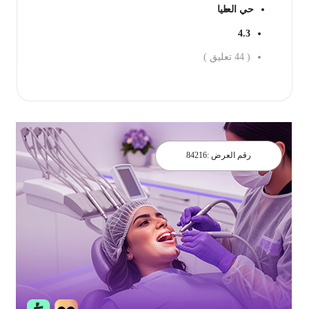
حي العليا
4.3
(
44
تعليق )
احجز الان
رقم العرض :
84216