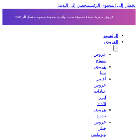
ي إلى المحتوى الرئيسي
تخطي إلى التذييل
عروض حصرية لعملاء مجموعة طبيب ولفترة محدودة بخصومات تصل الى 80%
الرئيسية
العروض
عروض
مساج
عروض
سبا
أفضل
عروض
عيادات
ليزر
2026
عروض
بشرة
عروض
فيلر
وبوتكس