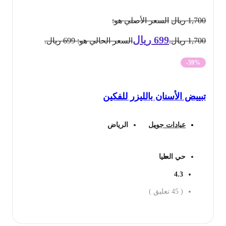
1,700
ريال
السعر الأصلي هو:
699
ريال
1,700 ريال.
السعر الحالي هو: 699 ريال.
-59%
تبييض الأسنان بالليزر للفكين
عيادات جويل
الرياض
حي العليا
4.3
(
45
تعليق )
احجز الان