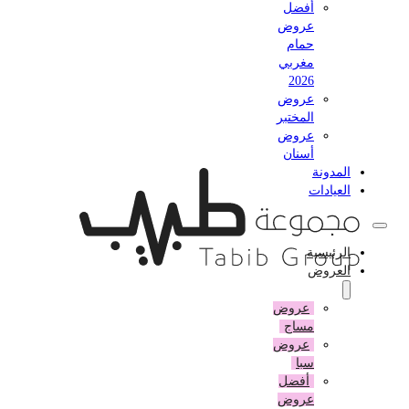
أفضل
عروض
حمام
مغربي
2026
عروض
المختبر
عروض
أسنان
المدونة
العيادات
الرئيسية
العروض
عروض
مساج
عروض
سبا
أفضل
عروض