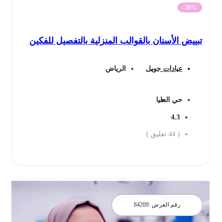
-56%
تبييض الأسنان بالقوالب المنزلية بالتفصيل للفكين
عيادات جويل
الرياض
حي العليا
4.3
(
44
تعليق )
احجز الان
رقم العرض :
84209