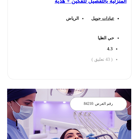
المنزلية بالتفصيل للفكين + هدية
عيادات جويل
الرياض
حي العليا
4.3
(
43
تعليق )
احجز الان
رقم العرض :
84210