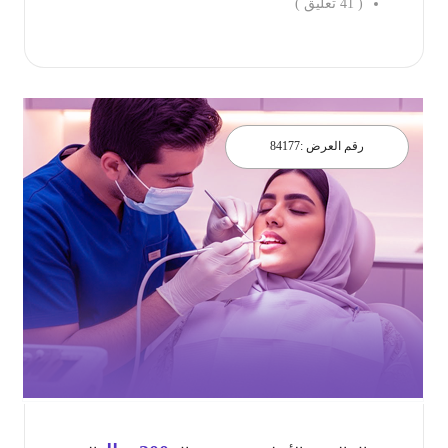
(
41
تعليق )
احجز الان
رقم العرض :
84177