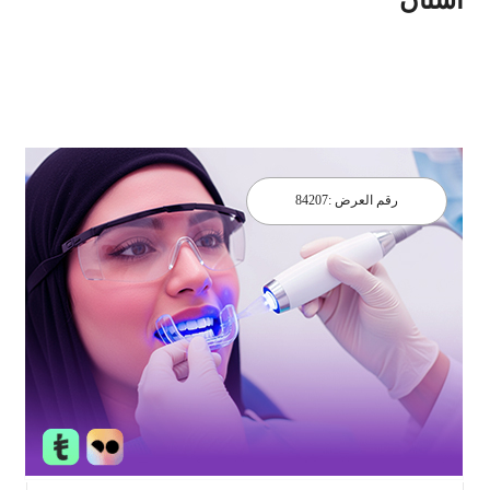
رقم العرض :
84207