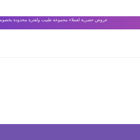
عروض حصرية لعملاء مجموعة طبيب ولفترة محدودة بخصومات 