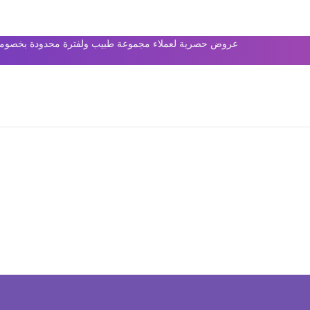
عروض حصرية لعملاء مجموعة طبيب ولفترة محدودة بخصومات 