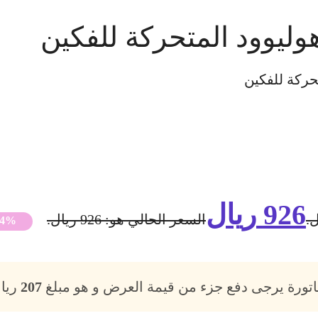
وليوود المتحركة للفكين
حركة للفكين
926
ريال
السعر الحالي هو: 926 ريال.
54%
فاتورة يرجى دفع جزء من قيمة العرض و هو مبلغ
207
ريال