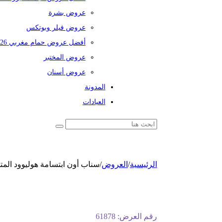
عروض بشرة
عروض فيلر وبوتكس
أفضل عروض حمام مغربي 2026
عروض المختبر
عروض أسنان
المدونة
العيادات
الرئيسية
/
العروض
/
سناب أون ابتسامة هوليوود المت
رقم العرض:
61878