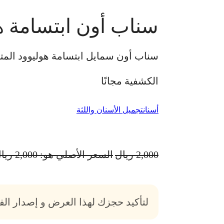
سناب أون ابتسامة ه
سناب أون سمايل ابتسامة هوليوود المت
الكشفية مجانًا
أسنان
تجميل الأسنان واللثة
2,000
ريال
السعر الأصلي هو: 2,000 ريال.
لتأكيد حجزك لهذا العرض و إصدار ال