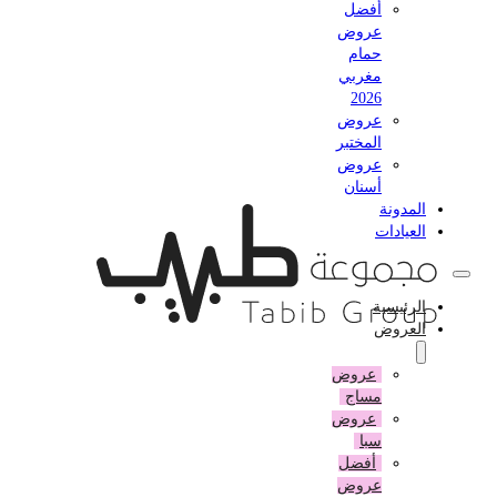
أفضل
عروض
حمام
مغربي
2026
عروض
المختبر
عروض
أسنان
المدونة
العيادات
الرئيسية
العروض
عروض
مساج
عروض
سبا
أفضل
عروض