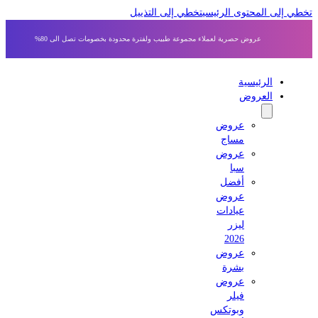
ى المحتوى الرئيسي
تخطي إلى التذييل
عروض حصرية لعملاء مجموعة طبيب ولفترة محدودة بخصومات تصل الى 80%
الرئيسية
العروض
عروض
مساج
عروض
سبا
أفضل
عروض
عيادات
ليزر
2026
عروض
بشرة
عروض
فيلر
وبوتكس