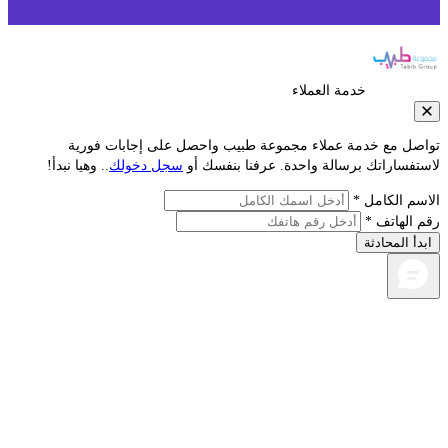
خدمة العملاء
مع خدمة عملاء مجموعة طبيب واحصل على إجابات فورية
راتك برسالة واحدة. عرفنا بنفسك أو
سجل دخولك
.. وهيا نبدأ!
لكامل *
اتف *
محادثة