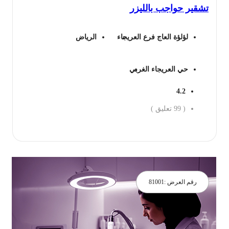
شقير حواجب بالليزر
98 ريال.
77 ريال.
لؤلؤة العاج فرع العريجاء
الرياض
حي العريجاء الغربي
4.2
(
99
تعليق )
جز الان
رقم العرض :
81001