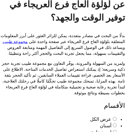
 لؤلؤة العاج فرع العريجاء في
فير الوقت والجهد؟
ا من البحث في مصادر متعددة، يمكن للزائر العثور على أبرز المعلومات
علقة بلؤلؤة العاج فرع العريجاء عبر صفحة واحدة على
مجموعة طبيب
.
عد ذلك في الوصول السريع إلى التفاصيل المهمة ومتابعة العروض
قييمات بسهولة، مما يجعل تجربة البحث والحجز أكثر راحة وتنظيمًا.
يد من السهولة والمرونة، يوفّر التعاون مع مجموعة طبيب تجربة حجز
 وسريعة؛ إذ يمكنك استعراض تفاصيل الخدمات المتاحة، الاطلاع على
ار بعد الخصم، قراءة تقييمات العملاء السابقين، ثم تأكيد الحجز بثقة
 بهذه المزايا، تمنحك مجموعة طبيب تحكّمًا كاملًا في رحلتك العلاجية،
 تجربة رعاية صحية و تجميلية متكاملة في لؤلؤة العاج فرع العريجاء
ات بسيطة ونتائج موثوقة.
قسام
عرض الكل
أسنان