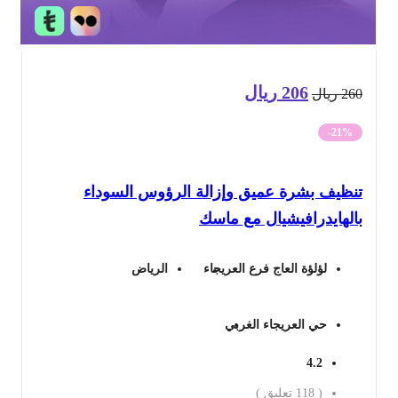
206
ريال
السعر
السعر
26
ريال
الأصلي
الحالي
-21%
هو:
هو:
نظيف بشرة عميق وإزالة الرؤوس السوداء
260 ريال.
206 ريال.
الهايدرافيشيال مع ماسك
لؤلؤة العاج فرع العريجاء
الرياض
حي العريجاء الغربي
4.2
(
118
تعليق )