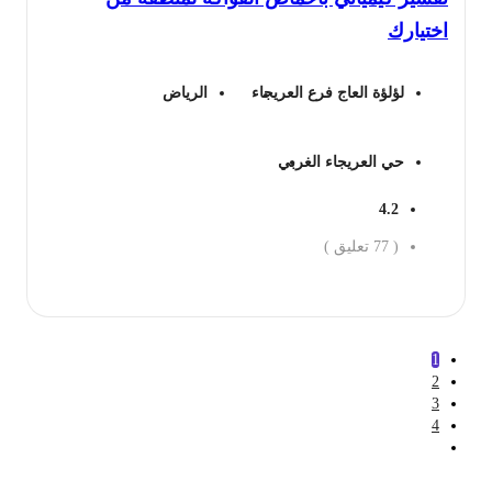
تيارك
لؤلؤة العاج فرع العريجاء
الرياض
حي العريجاء الغربي
4.2
(
77
تعليق )
جز الان
1
2
3
4