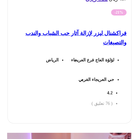
الأصلي
الحالي
-21%
هو:
هو:
اكشنال ليزر لإزالة آثار حب الشباب والندب
407 ريال.
322 ريال.
التصبغات
لؤلؤة العاج فرع العريجاء
الرياض
حي العريجاء الغربي
4.2
(
76
تعليق )
جز الان