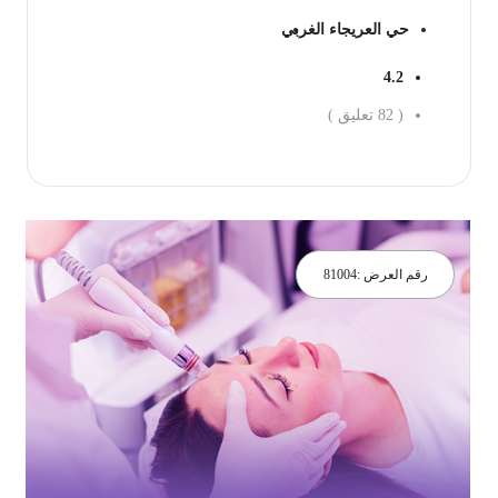
حي العريجاء الغربي
4.2
(
82
تعليق )
جز الان
رقم العرض :
81004