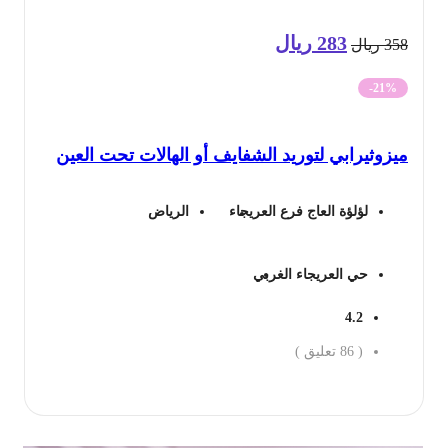
283
ريال
السعر
السعر
35
ريال
الأصلي
الحالي
-21%
هو:
هو:
زوثيرابي لتوريد الشفايف أو الهالات تحت العين
358 ريال.
283 ريال.
لؤلؤة العاج فرع العريجاء
الرياض
حي العريجاء الغربي
4.2
(
86
تعليق )
جز الان