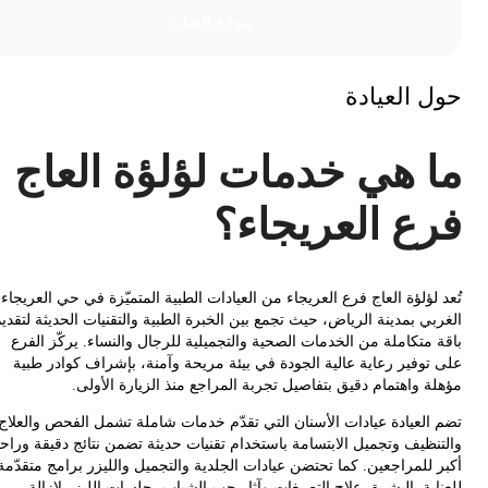
موقع العیادة
 العيادة
 هي خدمات لؤلؤة العاج
ع العريجاء؟
لؤلؤة العاج فرع العريجاء من العيادات الطبية المتميّزة في حي العريجاء
ي بمدينة الرياض، حيث تجمع بين الخبرة الطبية والتقنيات الحديثة لتقديم
 متكاملة من الخدمات الصحية والتجميلية للرجال والنساء. يركّز الفرع
توفير رعاية عالية الجودة في بيئة مريحة وآمنة، بإشراف كوادر طبية
 واهتمام دقيق بتفاصيل تجربة المراجع منذ الزيارة الأولى.
العيادة عيادات الأسنان التي تقدّم خدمات شاملة تشمل الفحص والعلاج
نظيف وتجميل الابتسامة باستخدام تقنيات حديثة تضمن نتائج دقيقة وراحة
 للمراجعين. كما تحتضن عيادات الجلدية والتجميل والليزر برامج متقدّمة
ية بالبشرة، علاج التصبغات وآثار حب الشباب، جلسات الليزر لإزالة