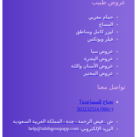
عروض طبيب
حمام مغربي
المساج
ليزر كامل ومناطق
فيلر وبوتكس
عروض سبا
عروض البشرة
عروض الأسنان واللثة
عروض المختبر
تواصل معنا
تحتاج للمساعدة؟
(+966) 563232514
ش . فيض الرحمة - جدة - المملكة العربية السعودية
البريد الإلكتروني: help@tabibgroupapp.com