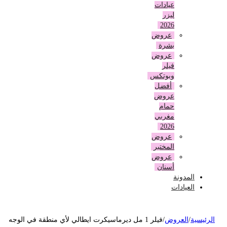
عيادات
ليزر
2026
عروض
بشرة
عروض
فيلر
وبوتكس
أفضل
عروض
حمام
مغربي
2026
عروض
المختبر
عروض
أسنان
المدونة
العيادات
لرئيسية
/
العروض
/
فيلر 1 مل ديرماسيكرت ايطالي لأي منطقة في الوجه