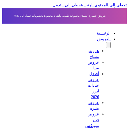
 إلى المحتوى الرئيسي
تخطي إلى التذييل
عروض حصرية لعملاء مجموعة طبيب ولفترة محدودة بخصومات تصل الى 80%
الرئيسية
العروض
عروض
مساج
عروض
سبا
أفضل
عروض
عيادات
ليزر
2026
عروض
بشرة
عروض
فيلر
وبوتكس