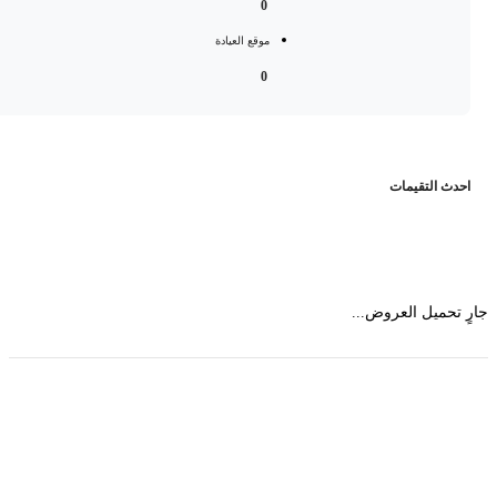
0
موقع العيادة
0
حدث التقيمات
 تحميل العروض...
حمل تطبیق مجموعة طبیب واستعرض أكثر من 9000
عرض من أكثر من 600 عیادة تجمیل