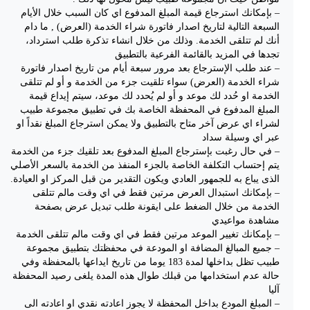
– بإمكانك استرجاع قيمة المبلغ المدفوع اي كان السبب خلال الأيام
السبعة التالية لتاريخ اصدار فاتورة شراء الخدمة (العرض) , ما دام
أنك لم تتلقى الخدمة. وذلك من خلال انشاء تذكرة طلب استرداد،
تجدها في المزيد بالقائمة الفرعية بالتطبيق
– عند طلب الإسترجاع بعد مرور سبعة أيام من تاريخ اصدار فاتورة
شراء الخدمة (العرض) سواء تلقيت جزء من الخدمة و أو لم تتلقى
الخدمة او حُدد لك موعد و أو لم يُحدد لك موعد، سيتم إيداع قيمة
المبلغ المدفوع في المحفظة الخاصة بك في تطبيق مجموعة طبيب
لشراء اي عرض آخر متاح بالتطبيق ولا يمكن استرجاع المبلغ نقداً او
عبر اي وسيلة سداد
– في حال رغبت بإسترجاع المبلغ المدفوع بعد تلقيك جزء من الخدمة
يتم إحتساب التكلفة الخاصة بالجزء المنفذ من الخدمة بالسعر الأصلي
الذى يباع به للجمهور العادي ويكون التقدير من قبل المركز او العيادة.
– بإمكانك استبدال العرض مرتين فقط في اي وقت مالم تتلقى
الخدمة من خلال الضغط على ايقونة طلب تبديل عرض بصفحة
مشاهدة مواعيدي
– بإمكانك تغيير الموعد مرتين فقط في اي وقت مالم تتلقى الخدمة
– جميع المبالغ المضافة او المودعة في محفظتك بتطبيق مجموعة
طبيب تظل بداخلها لمدة 183 يوما من تاريخ ايداعها بالمحفظة وفي
حالة عدم استخدامها من قبلك طوال هذه المدة يلغى رصيد المحفظة
آليا
– المبلغ المودع بداخل المحفظة لا يجوز اعادته نقدي او اعادته الى