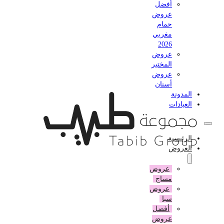
أفضل
عروض
حمام
مغربي
2026
عروض
المختبر
عروض
أسنان
المدونة
العيادات
الرئيسية
العروض
عروض
مساج
عروض
سبا
أفضل
عروض