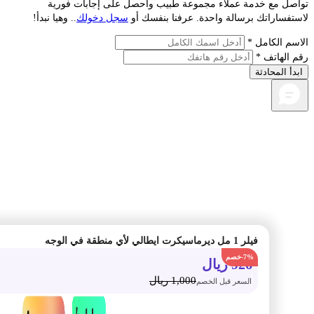
صل مع خدمة عملاء مجموعة طبيب واحصل على إجابات فورية
فساراتك برسالة واحدة. عرفنا بنفسك أو
سجل دخولك
.. وهيا نبدأ!
م الكامل *
الهاتف *
أ المحادثة
فيلر 1 مل ديرماسيكرت ايطالي لأي منطقة في الوجه
-7%
926
ريال
1,000
ريال
السعر قبل الخصم