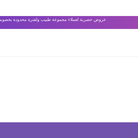
عروض حصرية لعملاء مجموعة طبيب ولفترة محدودة بخصومات 