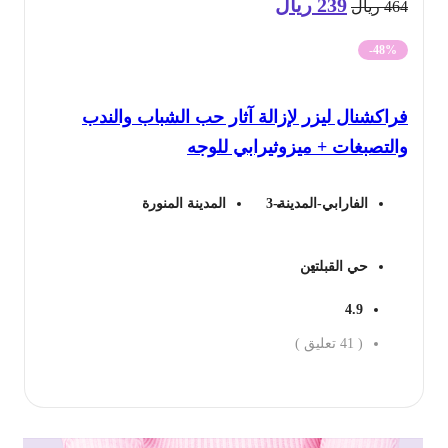
239
ريال
السعر
السعر
46
ريال
الأصلي
الحالي
-48%
هو:
هو:
اكشنال ليزر لإزالة آثار حب الشباب والندب
464 ريال.
239 ريال.
لتصبغات + ميزوثيرابي للوجه
الفارابي-المدينة-3
المدينة المنورة
حي القبلتين
4.9
(
41
تعليق )
جز الان