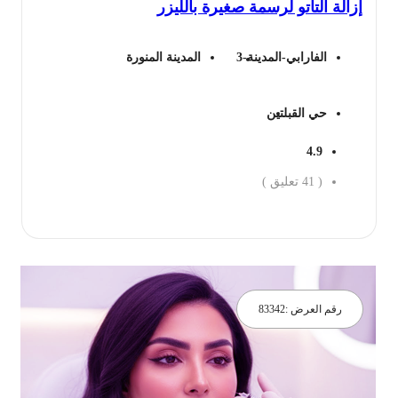
الة التاتو لرسمة صغيرة بالليزر
248 ريال.
128 ريال.
الفارابي-المدينة-3
المدينة المنورة
حي القبلتين
4.9
(
41
تعليق )
جز الان
رقم العرض :
83342