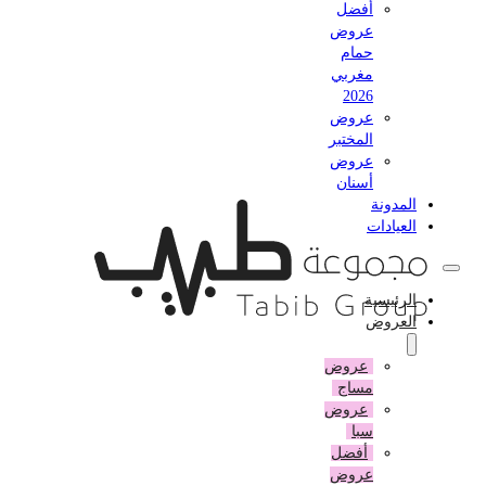
أفضل
عروض
حمام
مغربي
2026
عروض
المختبر
عروض
أسنان
المدونة
العيادات
الرئيسية
العروض
عروض
مساج
عروض
سبا
أفضل
عروض