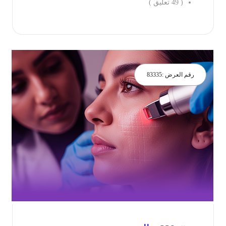
(
49
تعليق )
جز الان
رقم العرض :
83335