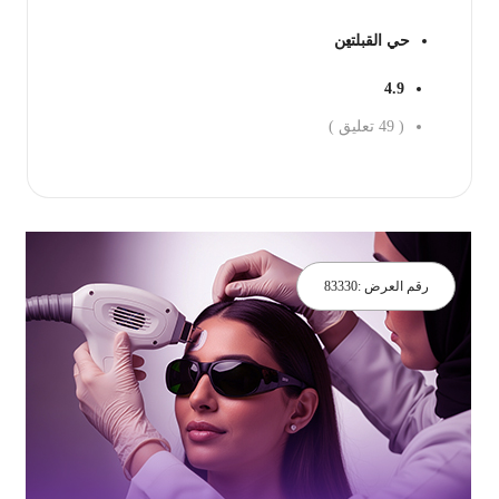
حي القبلتين
4.9
(
49
تعليق )
جز الان
رقم العرض :
83330