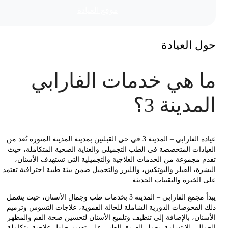
موقع العیادة
 العيادة
 هي خدمات الفارابي
مدينة 3؟
ة
الفارابي – المدينة 3
في
حي القبلتين بمدينة المدينة المنورة
تُعد من
ادات المتخصصة في
الطب التجميلي والعناية الصحية المتكاملة
، حيث
 مجموعة من الخدمات العلاجية والتجميلية التي تستهدف
الأسنان،
ة، الفيلر والبوتكس، والليزر والتجميل
ضمن بيئة طبية احترافية تعتمد
لخبرة والتقنيات الحديثة..
جمع الفارابي – المدينة 3 بخدمات
طب وجمال الأسنان
، حيث يشمل
الفحوصات الدورية الشاملة للحالة الفموية، علاجات التسوس وترميم
نان، بالإضافة إلى تنظيف وتلميع الأسنان لتحسين صحة الفم والمظهر
الي للابتسامة. يعمل الفريق الطبي على تقديم حلول علاجية متكاملة