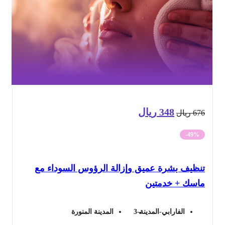
348
ريال
السعر
السعر
67
ريال
الأصلي
الحالي
-49%
هو:
هو:
نظيف بشرة عميق وإزالة الرؤوس السوداء مع
676 ريال.
348 ريال.
اسك + خدمتين
الفارابي-المدينة-3
المدينة المنورة