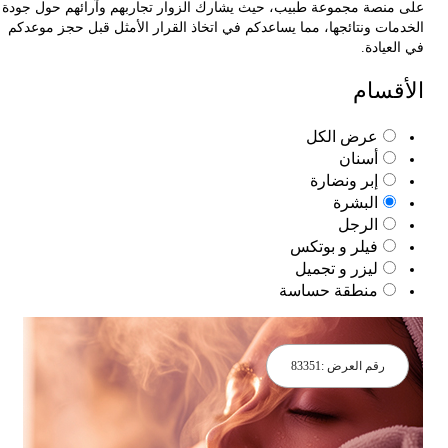
منصة مجموعة طبيب
، حيث يشارك الزوار تجاربهم وآرائهم حول جودة
مات ونتائجها، مما يساعدكم في اتخاذ القرار الأمثل قبل حجز موعدكم
عيادة.
قسام
عرض الكل
أسنان
إبر ونضارة
البشرة
الرجل
فيلر و بوتكس
ليزر و تجميل
منطقة حساسة
رقم العرض :
83351