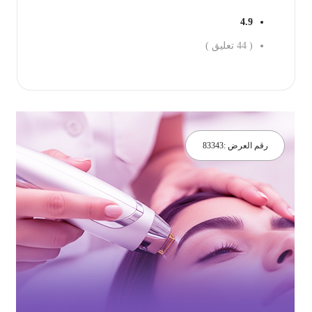
4.9
(
44
تعليق )
جز الان
رقم العرض :
83343