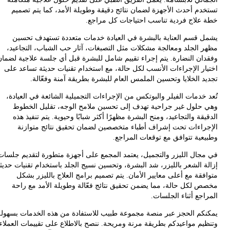
دم أحدث الأجهزة لضمان نتائج دقيقة وطويلة الأمد، كما يتم تصميم
علاج فردية تناسب احتياجات كل مراجع.
ل قسم
العناية بالبشرة
في العيادة خدمات متعددة تستهدف تحسين
 الجلد ومعالجة مشكلات مثل التصبغات، آثار حب الشباب، التجاعيد،
ان النضارة. يتم إجراء تقييم شامل للبشرة قبل أي جلسة علاجية لضمان
ار الإجراءات الأنسب لكل حالة، مع استخدام تقنيات حديثة تساعد على
 الخلايا وتحسين الملمس العام للبشرة بطريقة آمنة وفعّالة.
 خدمات
الفيلر والبوتكس
من الإجراءات التجميلية الشائعة في العيادة،
حلول غير جراحية تهدف إلى تحسين ملامح الوجه، تقليل الخطوط
قة والتجاعيد، ومنح البشرة مظهرًا أكثر شبابًا وحيوية. يتم تنفيذ هذه
راءات تحت إشراف أطباء متخصصين لضمان تحقيق نتائج متوازنة
عية تتوافق مع توقعات المراجع.
مجال
الليزر والتجميل
، يعتمد المجمع على أجهزة متطورة لتقديم جلسات
ة الشعر بالليزر، شد البشرة، وتحسين نسيج الجلد باستخدام تقنيات حديثة
قة مع أعلى معايير الأمان. يتم تصميم برامج العلاج بالليزر بشكل
 لكل حالة، مما يضمن تحقيق نتائج فعّالة وطويلة الأمد مع راحة
جع أثناء الجلسات.
كم
الحجز عبر منصة مجموعة طبيب
للاستفادة من هذه الخدمات بسهولة
يم مواعيدكم بطريقة مرنة ومريحة. ننصح بالاطلاع على
تقييمات العملاء