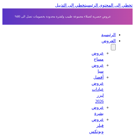
ى المحتوى الرئيسي
تخطي إلى التذييل
عروض حصرية لعملاء مجموعة طبيب ولفترة محدودة بخصومات تصل الى 80%
الرئيسية
العروض
عروض
مساج
عروض
سبا
أفضل
عروض
عيادات
ليزر
2026
عروض
بشرة
عروض
فيلر
وبوتكس