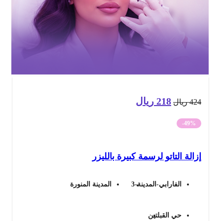
218
ريال
السعر
السعر
42
ريال
الأصلي
الحالي
-49%
هو:
هو:
الة التاتو لرسمة كبيرة بالليزر
424 ريال.
218 ريال.
الفارابي-المدينة-3
المدينة المنورة
حي القبلتين