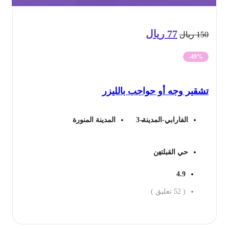
77
ريال
السعر
السعر
15
ريال
الأصلي
الحالي
-49%
هو:
هو:
شقير وجه أو حواجب بالليزر
150 ريال.
77 ريال.
الفارابي-المدينة-3
المدينة المنورة
حي القبلتين
4.9
(
52
تعليق )
جز الان