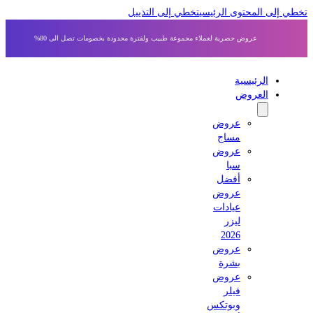
ي إلى المحتوى الرئيسي
تخطي إلى التذييل
عروض حصرية لعملاء مجموعة طبيب ولفترة محدودة بخصومات تصل الى 80%
الرئيسية
العروض
عروض
مساج
عروض
سبا
أفضل
عروض
عيادات
ليزر
2026
عروض
بشرة
عروض
فيلر
وبوتكس