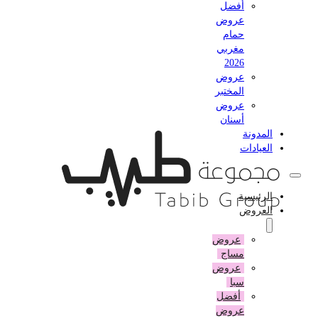
أفضل
عروض
حمام
مغربي
2026
عروض
المختبر
عروض
أسنان
المدونة
العيادات
الرئيسية
العروض
عروض
مساج
عروض
سبا
أفضل
عروض