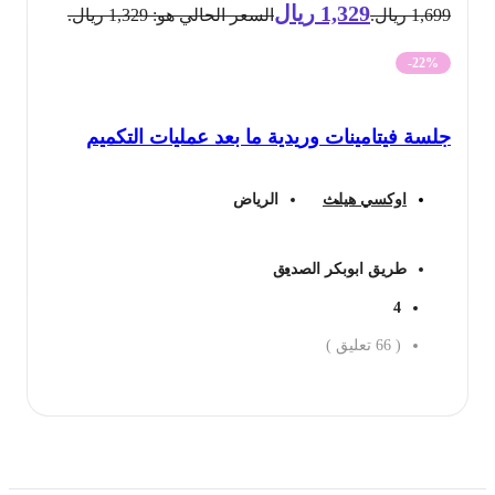
1,329
ريال
1,699 ريال.
السعر الحالي هو: 1,329 ريال.
-22%
جلسة فيتامينات وريدية ما بعد عمليات التكميم
اوكسي هيلث
الرياض
طريق ابوبكر الصديق
4
(
66
تعليق )
احجز الان