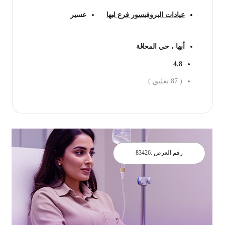
عيادات البروفيسور فرع ابها
عسير
أبها ، حي المحالة
4.8
(
87
تعليق )
احجز الان
رقم العرض :
83426