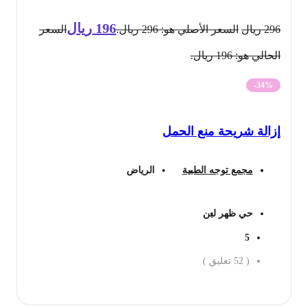
196
ريال
296
ريال
السعر الأصلي هو: 296 ريال.
السعر
الحالي هو: 196 ريال.
-34%
إزالة شريحة منع الحمل
مجمع توجه الطبية
الرياض
حي ظهر لبن
5
(
52
تعليق )
احجز الان