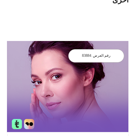
رقم العرض :
83884