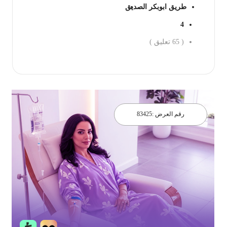
طريق ابوبكر الصديق
4
(
65
تعليق )
احجز الان
رقم العرض :
83425