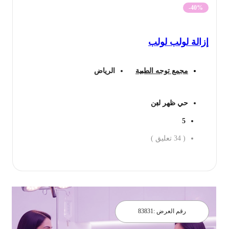
-40%
إزالة لولب لولب
مجمع توجه الطبية
الرياض
حي ظهر لبن
5
(
34
تعليق )
احجز الان
رقم العرض :
83831