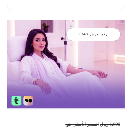
احجز الان
رقم العرض :
83424
1,699
ريال
السعر الأصلي هو: